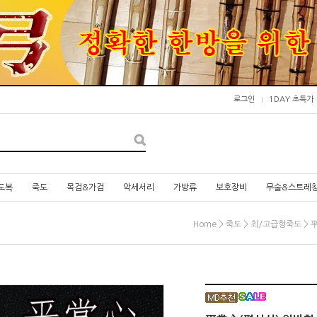
로그인
1DAY 초특가
도복
죽도
목검&가검
악세서리
가방류
보호장비
무술&스트레
>
>
> 
Home
죽도
최/고급형죽도