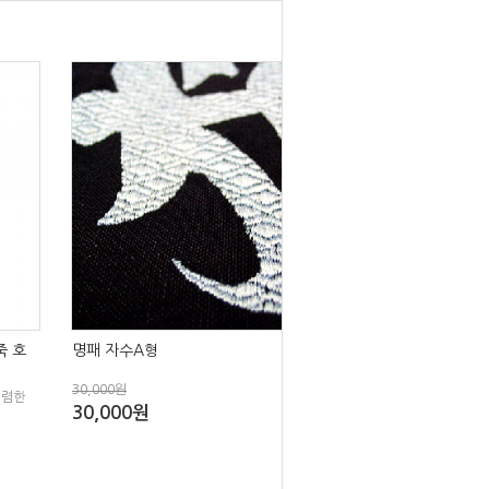
죽 호
명패 자수A형
30,000원
저렴한
30,000원