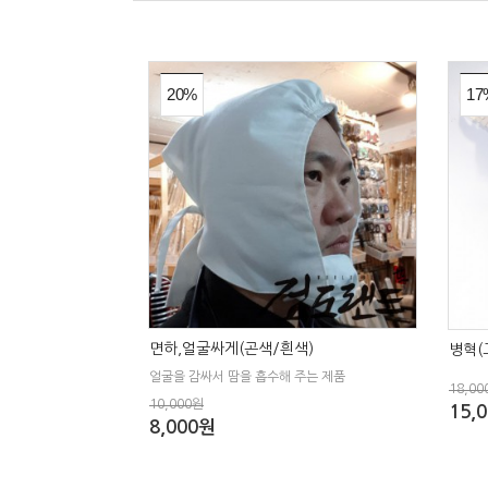
20%
17
면하,얼굴싸게(곤색/흰색)
병혁(
얼굴을 감싸서 땀을 흡수해 주는 제품
18,00
10,000원
15,
8,000원