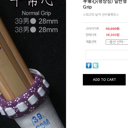
平常心(평상심) 일반형 
Grip
☆최고의 남자 선수용죽도☆
소비자가격
40,000원
판매가격
38,000원
제품선택
ADD TO CART