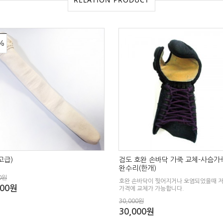
%
고급)
검도 호완 손바닥 가죽 교체-사슴가
완수리(한개)
0원
호완 손바닥이 찢어지거나 오염되었을때 
000원
가격에 교체가 가능합니다.
30,000원
30,000원