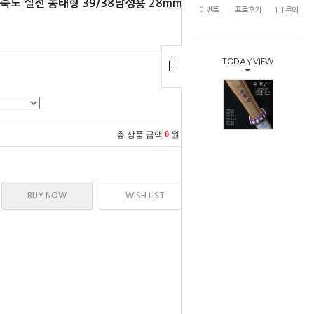
죽도 실전 동태형 39/38남성용 28mm
이벤트
포토후기
1:1문의
TODAY VIEW
총 상품 금액
0
원
BUY NOW
WISH LIST