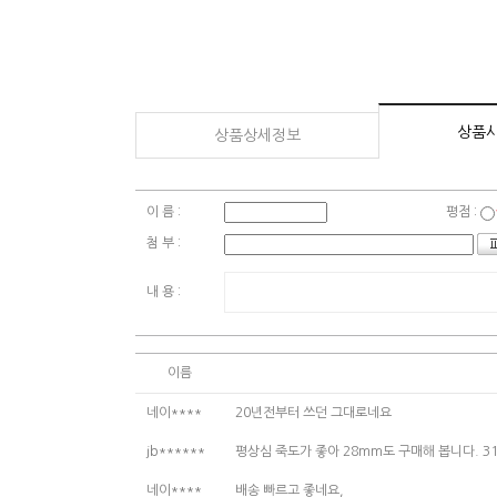
상품
상품상세정보
이 름 :
평점 :
첨 부 :
내 용 :
이름
네이****
20년전부터 쓰던 그대로네요
jb******
평상심 죽도가 좋아 28mm도 구매해 봅니다. 
네이****
배송 빠르고 좋네요,