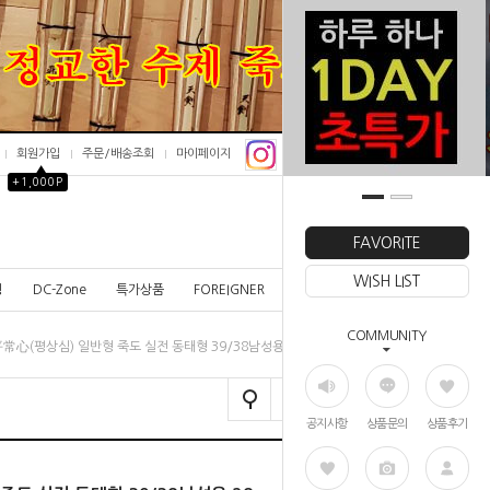
회원가입
주문/배송조회
마이페이지
▲
+1,000P
0
FAVORITE
WISH LIST
칭
DC-Zone
특가상품
FOREIGNER
COMMUNITY
平常心(평상심) 일반형 죽도 실전 동태형 39/38남성용 28mm Grip
공지사항
상품문의
상품후기