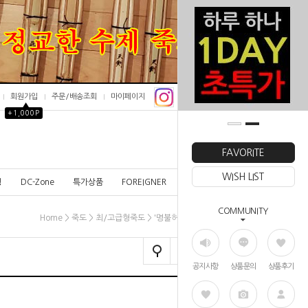
회원가입
주문/배송조회
마이페이지
▲
+1,000P
0
FAVORITE
WISH LIST
칭
DC-Zone
특가상품
FOREIGNER
COMMUNITY
>
>
> '명불허전-氣(기)' 39
Home
죽도
최/고급형죽도
공지사항
상품문의
상품후기