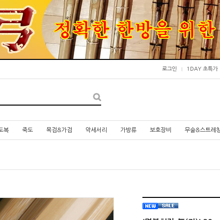
로그인
1DAY 초특가
도복
죽도
목검&가검
악세서리
가방류
보호장비
무술&스트레