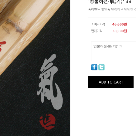
'명불허전-氣(기)' 39
★이벤트 할인★ 민첩하고 단단한 
소비자가격
40,000원
판매가격
38,000
원
'명불허전-氣(기)' 39
ADD TO CART