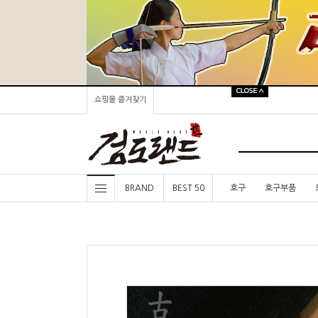
쇼핑몰 즐겨찾기
BRAND
BEST 50
호구
호구부품