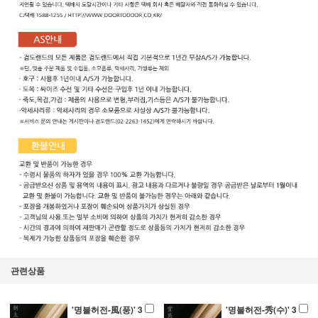
관련상품
'명불허전-風(풍)' 3
'명불허전-秀(수)' 3