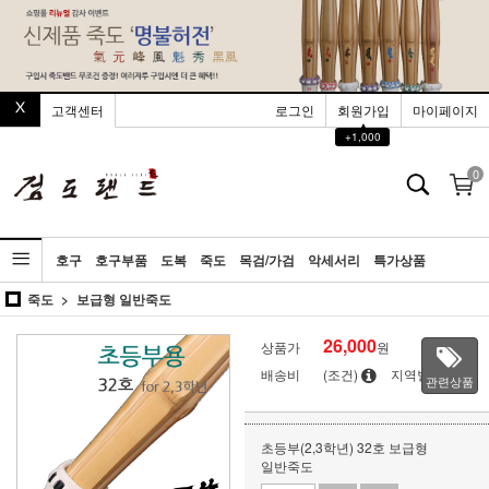
고객센터
로그인
회원가입
마이페이지
▲
+1,000
0
호구
호구부품
도복
죽도
목검/가검
악세서리
특가상품
죽도
보급형 일반죽도
26,000
상품가
원
배송비
(조건)
지역별
관련상품
초등부(2,3학년) 32호 보급형
일반죽도