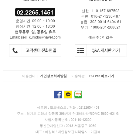
02.2265.1451
신한 110-157-697503
국민 016-21-1230-487
운영시간: 09:00 ~ 19:00
농협 302-0014-6404-61
점심시간: 12:00 ~ 13:00
우리 1006-201-268021
업무휴무: 일, 공휴일 휴무
Email: seil_kumdo@naver.com
예금주 : 이길복
이용안내
|
|
이용약관
|
개인정보처리방침
PC Ver 바로가기
상호명 : 월드베스트 / 전화 : 02)2265-1451
주소 : 경기도 고양시 향동동 396번지 현대테라타워DMC B630~631호
사업자등록번호 : 201-10-42320
통신판매업신고 : 2013-서울중구-0269
대표 : 이길복 / 개인정보관리책임자 : 이길복