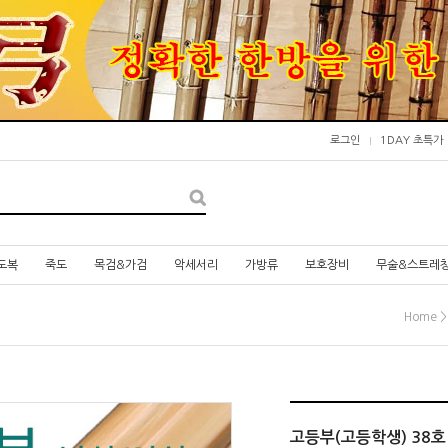
로그인
1DAY 초특가
도복
죽도
목검&가검
악세서리
가방류
보호장비
무술&스트레
Home
고등부(고등학생) 38