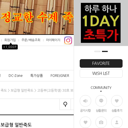
회원가입
주문/배송조회
마이페이지
▲
+1,000P
0
FAVORITE
WISH LIST
칭
DC-Zone
특가상품
FOREIGNER
COMMUNITY
>
>
> 고등부(고등학생) 38호 보급형 일반죽도
죽도
보급형 일반죽도
공지사항
상품문의
상품후기
호 보급형 일반죽도