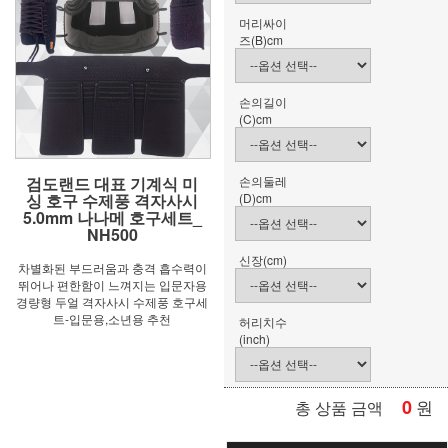
머리싸이
즈(B)cm
손의길이
(C)cm
손의둘레
검도랜드 대표 기계식 미
(D)cm
싱 호구 수제풍 격자사시
5.0mm 나나메 호구세트_
NH500
신장(cm)
차별화된 부드러움과 충격 흡수력이
뛰어나 편한함이 느껴지는 입문자용
경량형 두얼 격자사시 수제풍 호구세
트-입문용,소년용 추천
허리치수
(inch)
0
원
총 상품 금액