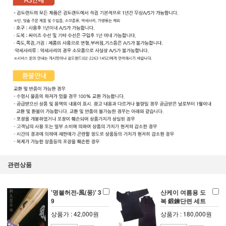
관련상품
'명불허전-風(풍)' 3
산케이 여름용 도
9
복 鍛鍊단련 세트
상품가 : 42,000원
상품가 : 180,000원