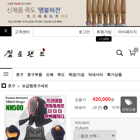
고객센터
로그인
회원가입
마이페이지
▲
+1,000
0
호구
호구부품
도복
죽도
목검/가검
악세서리
특가상품
호구
보급형호구세트
420,000
상품가
원
배송비
(조건)
지역별
관련상품
머리싸이
즈(A)cm