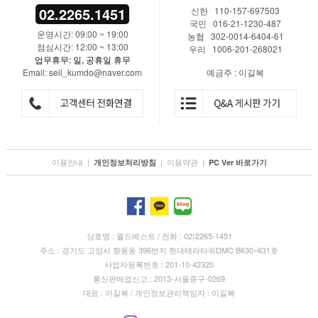
02.2265.1451
신한 110-157-697503
국민 016-21-1230-487
운영시간: 09:00 ~ 19:00
농협 302-0014-6404-61
점심시간: 12:00 ~ 13:00
우리 1006-201-268021
업무휴무: 일, 공휴일 휴무
Email: seil_kumdo@naver.com
예금주 : 이길복
이용안내
|
|
이용약관
|
개인정보처리방침
PC Ver 바로가기
상호명 : 월드베스트 / 전화 : 02)2265-1451
주소 : 경기도 고양시 향동동 396번지 현대테라타워DMC B630~631호
사업자등록번호 : 201-10-42320
통신판매업신고 : 2013-서울중구-0269
대표 : 이길복 / 개인정보관리책임자 : 이길복