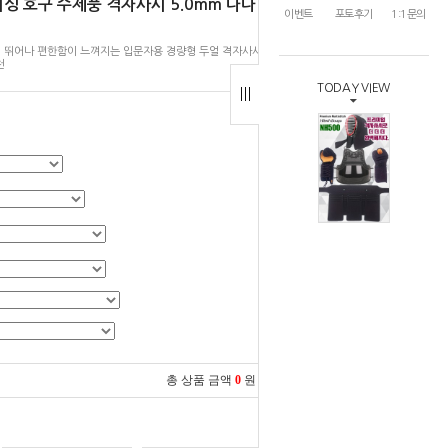
싱 호구 수제풍 격자사시 5.0mm 나나
이벤트
포토후기
1:1문의
 뛰어나 편한함이 느껴지는 입문자용 경량형 두얼 격자사시
천
TODAY VIEW
총 상품 금액
0
원