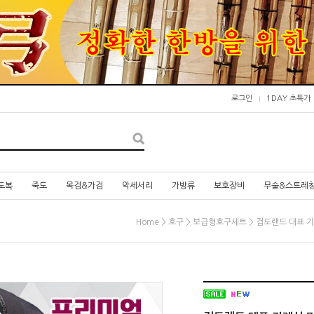
로그인
1DAY 초특가
도복
죽도
목검&가검
악세서리
가방류
보호장비
무술&스트레
>
>
> 검도랜드 대표 기
Home
호구
보급형호구세트