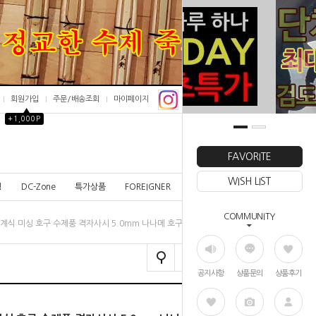
회원가입
주문/배송조회
마이페이지
▲
+1,000P
0
FAVORITE
WISH LIST
칭
DC-Zone
특가상품
FOREIGNER
COMMUNITY
계식 미싱 호구 수제풍 격자사시 5.0mm 나나메 호구세트_NH500
공지사항
상품문의
상품후기