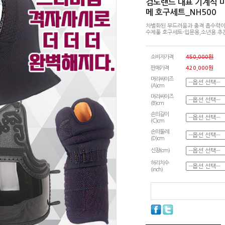
검도랜드 대표 기계식 미
메 호구세트_NH500
차별화된 부드러움과 충격 흡수력이
수제풍 호구세트-입문용,소년용 추
소비자가격
450,000원
판매가격
420,000
원
머리싸이즈
(A)cm
머리싸이즈
(B)cm
손의길이
(C)cm
손의둘레
(D)cm
신장(cm)
허리치수
(inch)