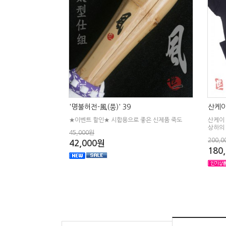
'명불허전-風(풍)' 39
산케이
★이벤트 할인★ 시합용으로 좋은 신제품 죽도
산케이
상하의
45,000원
200,0
42,000원
180