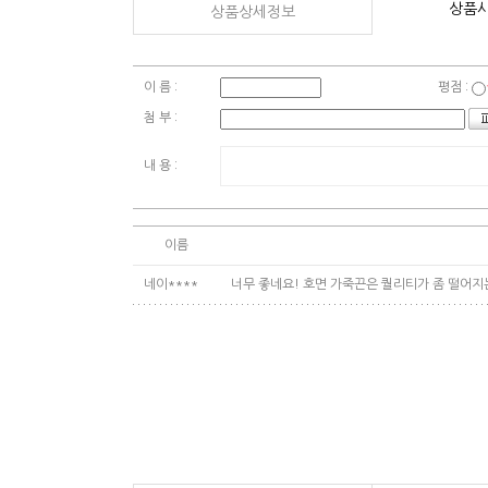
상품
상품상세정보
이 름 :
평점 :
첨 부 :
내 용 :
이름
네이****
너무 좋네요! 호면 가죽끈은 퀄리티가 좀 떨어지