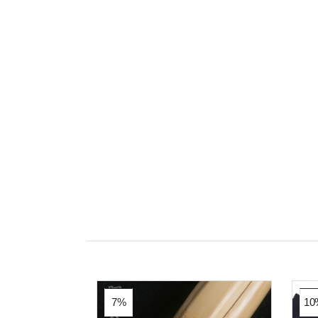
7%
10