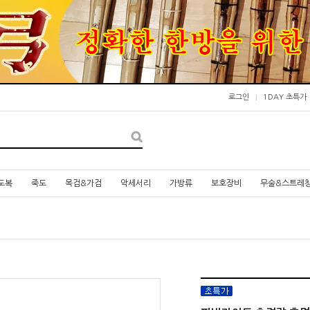
로그인
1DAY 초특가
도복
죽도
목검&가검
악세서리
가방류
보호장비
무술&스트레