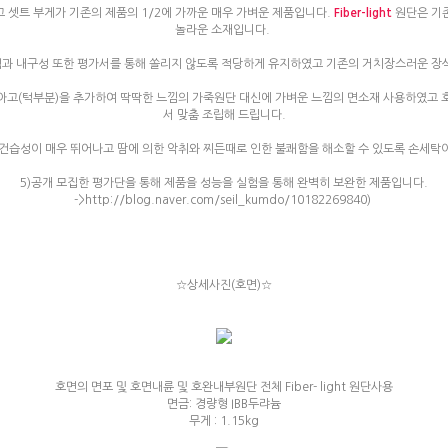
 셋트 부게가 기존의 제품의 1/2에 가까운 매우 가벼운 제품입니다.
Fiber-light
원단은 기존
놀라운 소재입니다.
력과 내구성 또한 평가서를 통해 쏠리지 않도록 적당하게 유지하였고 기존의 거치장스러운 장
)와 아고(턱부분)을 추가하여 딱딱한 느낌의 가죽원단 대신에 가벼운 느낌의 면소재 사용하였고
서 맞춤 조립해 드립니다.
 건습성이 매우 뛰어나고 땀에 의한 악취와 찌든때로 인한 불쾌함을 해소할 수 있도록 손세탁
5)공개 모집한 평가단을 통해 제품을 성능을 실험을 통해 완벽히 보완한 제품입니다.
->
)
http://blog.naver.com/seil_kumdo/10182269840
☆상세사진(호면)☆
호면의 면포 및 호면내륜 및 호완내부원단 전체 Fiber- light 원단사용
면금: 경량형 IBB두랴늄
무게 : 1.15kg