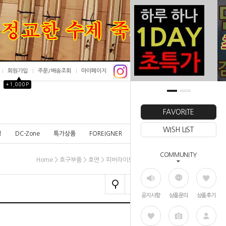
회원가입
주문/배송조회
마이페이지
▲
+1,000P
0
FAVORITE
WISH LIST
칭
DC-Zone
특가상품
FOREIGNER
COMMUNITY
>
>
> 피버라이트 초경량 호면
Home
호구부품
호면
공지사항
상품문의
상품후기