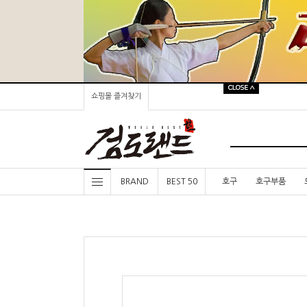
쇼핑몰 즐겨찾기
BRAND
BEST 50
호구
호구부품