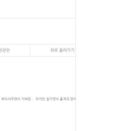
환관련
위로 올라가기
부드러우면서 가벼운... 하지만 질기면서 충격과 장력이 매우 강한