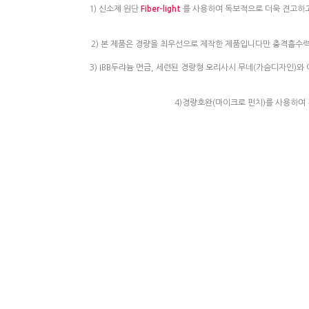
1) 신소제 원단
Fiber-light
를 사용하여 독보적으로 더욱 견고하고
2) 본 제품은 경량을 최우선으로 제작한 제품입니다만 충격흡수
3) IBB두랴늄 면금, 세련된 경량형 오리사시 무네(가슴디자인
4)경량호완(마이크로 펀치)를 사용하여