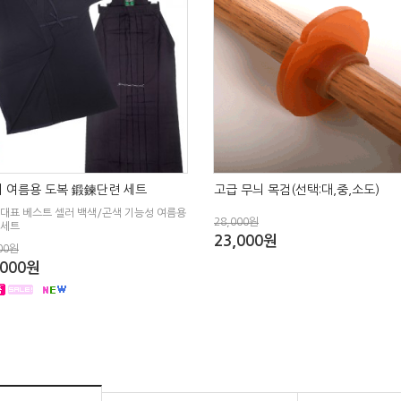
 여름용 도복 鍛鍊단련 세트
고급 무늬 목검(선택:대,중,소도)
 대표 베스트 셀러 백색/곤색 기능성 여름용
28,000원
 세트
23,000원
00원
,000원