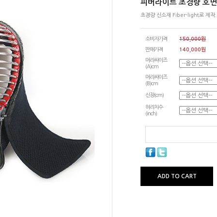
피버라이트 초경량 호면
초경량 신소재 Fiber-light로 제작
소비자가격
150,000원
판매가격
140,000
원
머리싸이즈
(A)cm
머리싸이즈
(B)cm
신장(cm)
허리치수
(inch)
ADD TO CART