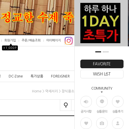
회원가입
주문/배송조회
마이페이지
▲
+1,000P
0
FAVORITE
WISH LIST
칭
DC-Zone
특가상품
FOREIGNER
COMMUNITY
>
>
> 미니죽도
Home
악세서리
장식용소품
공지사항
상품문의
상품후기