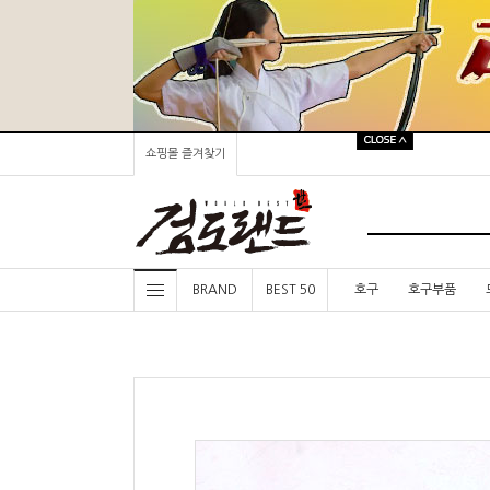
쇼핑몰 즐겨찾기
BRAND
BEST 50
호구
호구부품