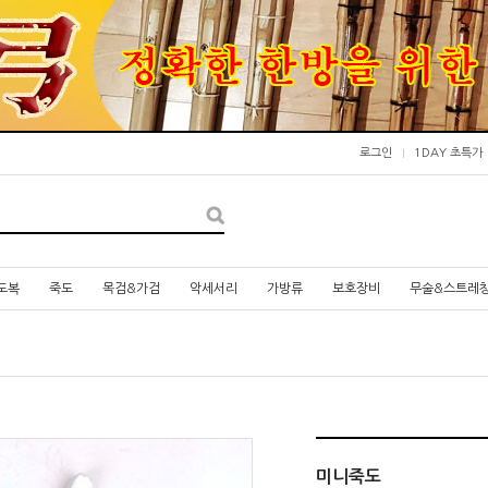
로그인
1DAY 초특가
도복
죽도
목검&가검
악세서리
가방류
보호장비
무술&스트레
미니죽도