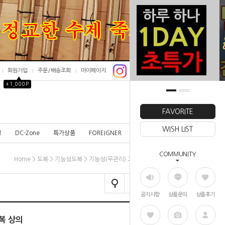
회원가입
주문/배송조회
마이페이지
▲
+1,000P
0
FAVORITE
WISH LIST
칭
DC-Zone
특가상품
FOREIGNER
COMMUNITY
>
>
> 기능성(무관리) 고급 도복 상의
Home
도복
기능성도복
공지사항
상품문의
상품후기
복 상의