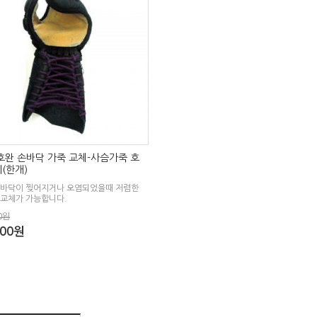
호완 손바닥 가죽 교체-사슴가죽 호
(한개)
손바닥이 찢어지거나 오염되었을때 저렴한
 교체가 가능합니다.
0원
000원