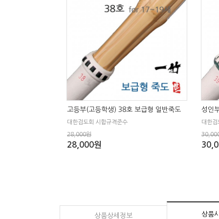
고등부(고등학생) 38호 보급형 일반죽도
성인부
대한검도회 시합규격준수
대한검
28,000원
30,00
28,000원
30,
상품
상품상세정보