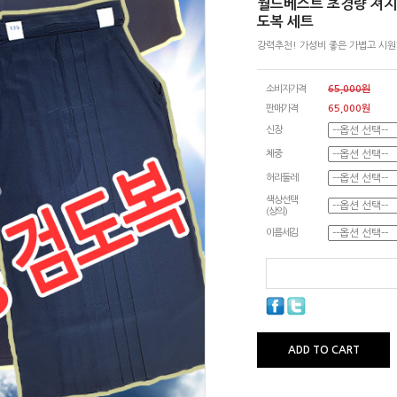
월드베스트 초경량 져지
도복 세트
강력추천! 가성비 좋은 가볍고 시
소비자가격
65,000원
판매가격
65,000
원
신장
체중
허리둘레
색상선택
(상의)
이름세김
ADD TO CART