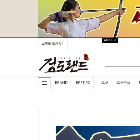
쇼핑몰 즐겨찾기
BRAND
BEST 50
호구
호구부품