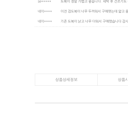
se*****
도복이 정말 가볍고 좋습니다. 세탁 후 건조기도
네이****
이전 검도복이 너무 두꺼워서 구매햇는데 얇고 
네이****
기존 도복이 낡고 너무 더워서 구매했습니다 감
상품상세정보
상품