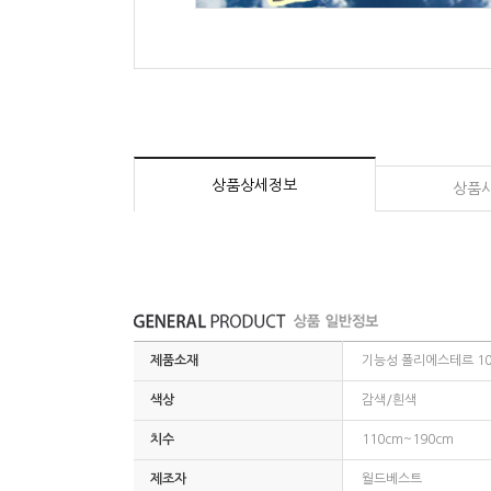
상품상세정보
상품
제품소재
기능성 폴리에스테르 1
색상
감색/흰색
치수
110cm~190cm
제조자
월드베스트