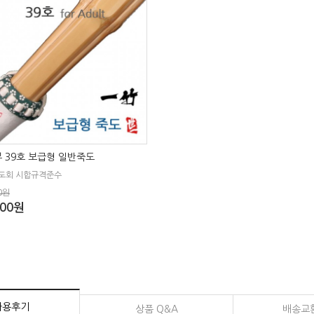
 39호 보급형 일반죽도
도회 시합규격준수
0원
000원
사용후기
상품 Q&A
배송교