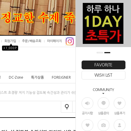
회원가입
주문/배송조회
마이페이지
▲
+1,000P
0
FAVORITE
WISH LIST
칭
DC-Zone
특가상품
FOREIGNER
COMMUNITY
베스트 초경량 져지 기능성 검도복 속건성과 관리가 쉬운 검도복 세트
공지사항
상품문의
상품후기