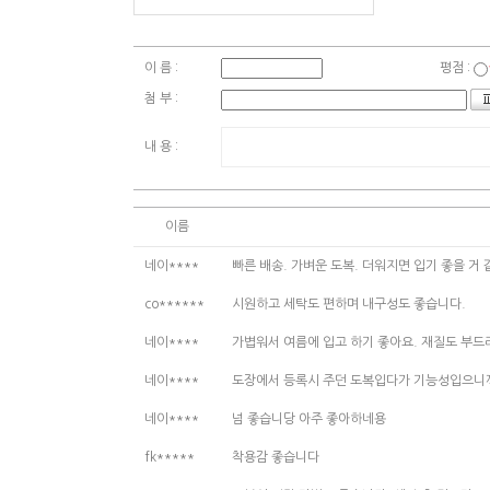
이 름 :
평점 :
첨 부 :
내 용 :
이름
네이****
빠른 배송. 가벼운 도복. 더워지면 입기 좋을 거 
co******
시원하고 세탁도 편하며 내구성도 좋습니다.
네이****
가볍워서 여름에 입고 하기 좋아요. 재질도 부드
네이****
도장에서 등록시 주던 도복입다가 기능성입으니까
네이****
넘 좋습니당 아주 좋아하네용
fk*****
착용감 좋습니다