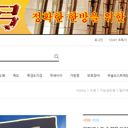
로그인
1DAY 초특가
도복
죽도
목검&가검
악세서리
가방류
보호장비
무술&스트레
>
>
> 월드
Home
도복
기능성도복