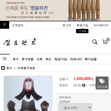
고객센터
로그인
회원가입
마이페이지
▲
+1,000
0
호구
호구부품
도복
죽도
목검/가검
악세서리
특가상품
호구
수제호구세트
1,450,000
상품가
원
배송비
(조건)
지역별
관련상품
머리싸이
즈(A)cm