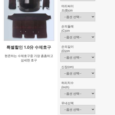
머리싸이
즈(B)cm
손의둘레
(C)cm
특별할인 1.0分 수제호구
손의길이
(D)cm
현존하는 수제호구중 가장 촘촘하고
섬세한 호구
신장(cm)
허리치수
(inch)
무네선택