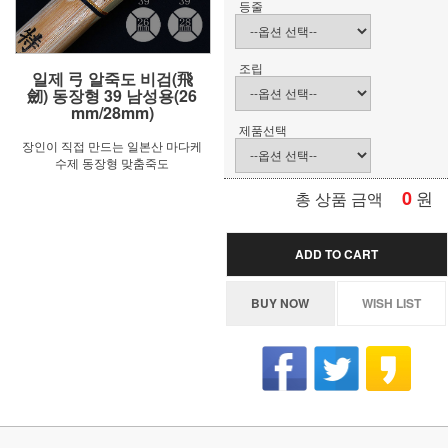
등줄
조립
일제 弓 알죽도 비검(飛
劒) 동장형 39 남성용(26
mm/28mm)
제품선택
장인이 직접 만드는 일본산 마다케
수제 동장형 맞춤죽도
0
원
총 상품 금액
ADD TO CART
BUY NOW
WISH LIST