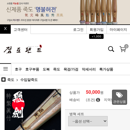
고객센터
로그인
회원가입
마이페이지
▲
+1,000
0
호구
호구부품
도복
죽도
목검/가검
악세서리
특가상품
죽도
수입알죽도
50,000
상품가
원
배송비
(조건)
지역별
관련상품
병혁 세트