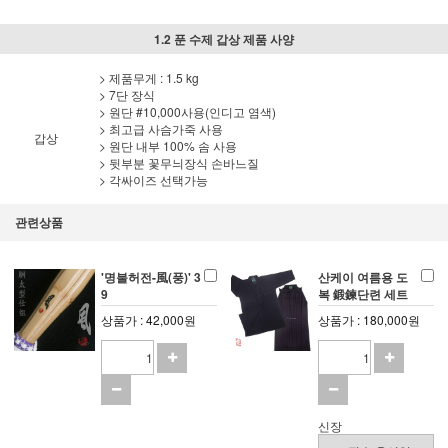
1.2 푼 수제 갑상 제품 사양
> 제품무게 : 1.5 kg
> 7단 장식
> 원단 #10,000사용(인디고 염색)
> 최고급 사슴가죽 사용
갑상
> 원단 내부 100% 솜 사용
> 뒷부분 꽃무늬장식 손바느질
> 각싸이즈 선택가능
관련상품
'명불허전-風(풍)' 3
산케이 여름용 도
9
복 鍛鍊단련 세트
상품가 : 42,000원
상품가 : 180,000원
신장