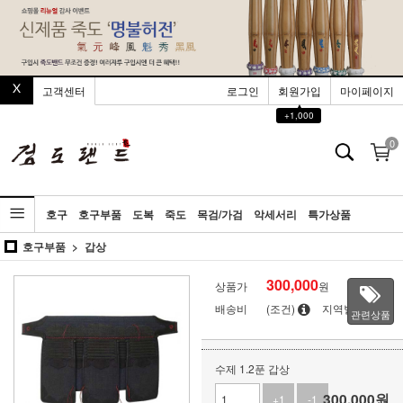
고객센터
로그인
회원가입
마이페이지
▲
+1,000
0
호구
호구부품
도복
죽도
목검/가검
악세서리
특가상품
호구부품
갑상
300,000
상품가
원
배송비
(조건)
지역별
관련상품
수제 1.2푼 갑상
300,000
원
+1
-1