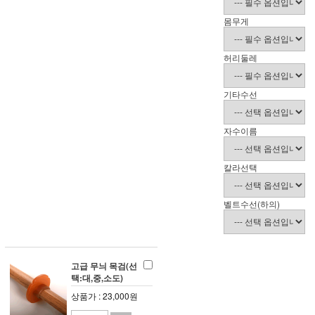
몸무게
허리둘레
기타수선
자수이름
칼라선택
벨트수선(하의)
고급 무늬 목검(선
택:대,중,소도)
상품가 : 23,000원