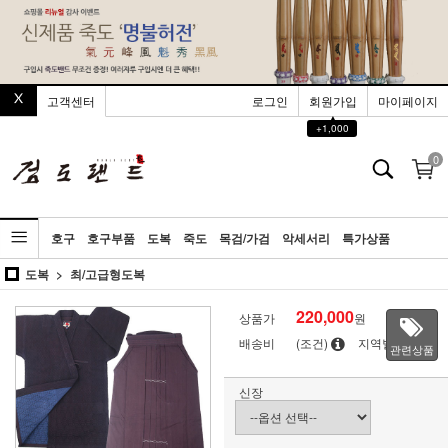
고객센터
로그인
회원가입
마이페이지
▲
+1,000
0
호구
호구부품
도복
죽도
목검/가검
악세서리
특가상품
도복
최/고급형도복
220,000
상품가
원
배송비
(조건)
지역별
관련상품
신장