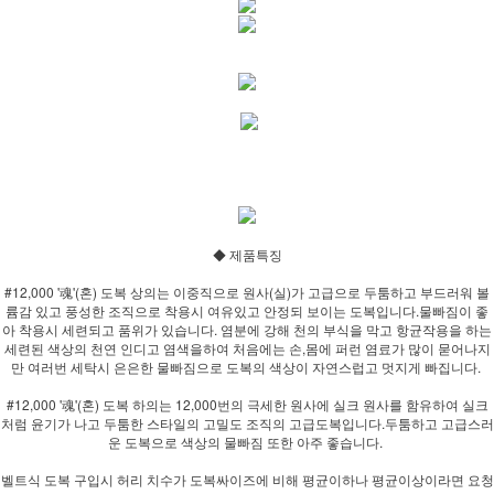
◆ 제품특징
#12,000 '魂'(혼) 도복 상의는 이중직으로 원사(실)가 고급으로 두툼하고 부드러워 볼
륨감 있고 풍성한 조직으로 착용시 여유있고 안정되 보이는 도복입니다.물빠짐이 좋
아 착용시 세련되고 품위가 있습니다. 염분에 강해 천의 부식을 막고 항균작용을 하는
세련된 색상의 천연 인디고 염색을하여 처음에는 손,몸에 퍼런 염료가 많이 묻어나지
만 여러번 세탁시 은은한 물빠짐으로 도복의 색상이 자연스럽고 멋지게 빠집니다.
#12,000 '魂'(혼) 도복 하의는 12,000번의 극세한 원사에 실크 원사를 함유하여 실크
처럼 윤기가 나고 두툼한 스타일의 고밀도 조직의 고급도복입니다.두툼하고 고급스러
운 도복으로 색상의 물빠짐 또한 아주 좋습니다.
벨트식 도복 구입시 허리 치수가 도복싸이즈에 비해 평균이하나 평균이상이라면 요청