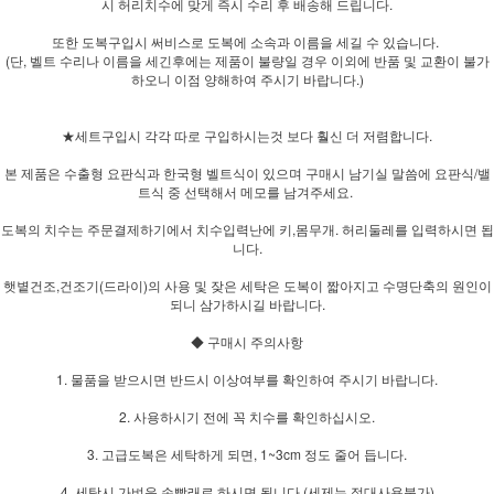
시 허리치수에 맞게 즉시 수리 후 배송해 드립니다.
또한 도복구입시 써비스로 도복에 소속과 이름을 세길 수 있습니다.
(단, 벨트 수리나 이름을 세긴후에는 제품이 불량일 경우 이외에 반품 및 교환이 불가
하오니 이점 양해하여 주시기 바랍니다.)
★세트구입시 각각 따로 구입하시는것 보다 훨신 더 저렴합니다.
본 제품은 수출형 요판식과 한국형 벨트식이 있으며 구매시 남기실 말씀에 요판식/밸
트식 중 선택해서 메모를 남겨주세요.
도복의 치수는 주문결제하기에서 치수입력난에 키,몸무개. 허리둘레를 입력하시면 됩
니다.
햇볕건조,건조기(드라이)의 사용 및 잦은 세탁은 도복이 짧아지고 수명단축의 원인이
되니 삼가하시길 바랍니다.
◆ 구매시 주의사항
1. 물품을 받으시면 반드시 이상여부를 확인하여 주시기 바랍니다.
2. 사용하시기 전에 꼭 치수를 확인하십시오.
3. 고급도복은 세탁하게 되면, 1~3cm 정도 줄어 듭니다.
4. 세탁시 가벼운 손빨래로 하시면 됩니다.(세제는 절대사용불가)