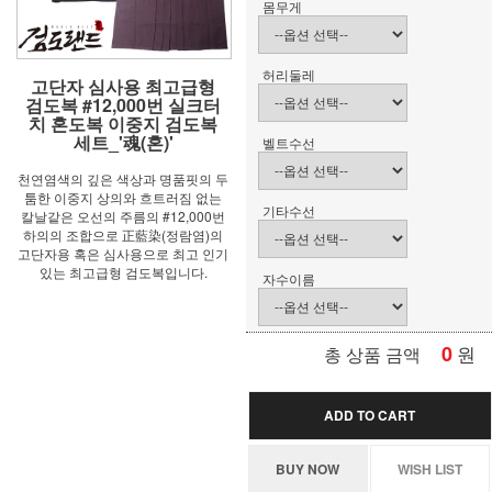
몸무게
허리둘레
고단자 심사용 최고급형
검도복 #12,000번 실크터
치 혼도복 이중지 검도복
세트_'魂(혼)'
벨트수선
천연염색의 깊은 색상과 명품핏의 두
툼한 이중지 상의와 흐트러짐 없는
기타수선
칼날같은 오선의 주름의 #12,000번
하의의 조합으로 正藍染(정람염)의
고단자용 혹은 심사용으로 최고 인기
있는 최고급형 검도복입니다.
자수이름
0
원
총 상품 금액
ADD TO CART
BUY NOW
WISH LIST