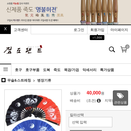
고객센터
로그인
회원가입
마이페이지
▲
+1,000
0
호구
호구부품
도복
죽도
목검/가검
악세서리
특가상품
무술&스트레칭
병장기류
40,000
상품가
원
배송비
(조건)
지역별
관련상품
칼라선택