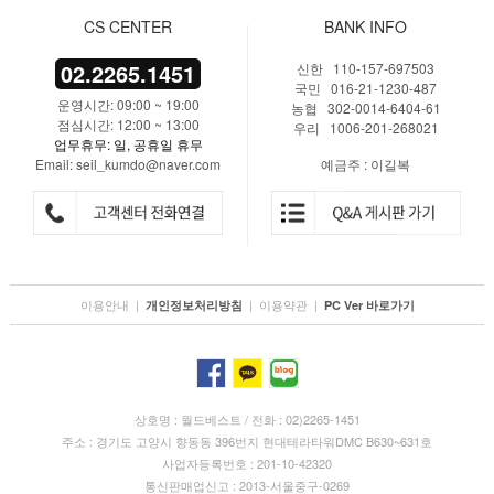
CS CENTER
BANK INFO
02.2265.1451
신한 110-157-697503
국민 016-21-1230-487
운영시간: 09:00 ~ 19:00
농협 302-0014-6404-61
점심시간: 12:00 ~ 13:00
우리 1006-201-268021
업무휴무: 일, 공휴일 휴무
Email: seil_kumdo@naver.com
예금주 : 이길복
이용안내
|
|
이용약관
|
개인정보처리방침
PC Ver 바로가기
상호명 : 월드베스트 / 전화 : 02)2265-1451
주소 : 경기도 고양시 향동동 396번지 현대테라타워DMC B630~631호
사업자등록번호 : 201-10-42320
통신판매업신고 : 2013-서울중구-0269