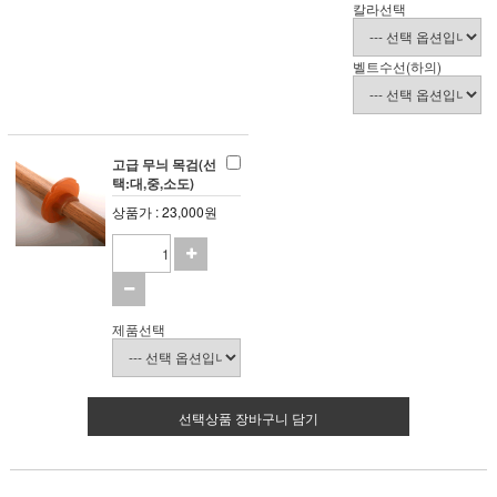
칼라선택
벨트수선(하의)
고급 무늬 목검(선
택:대,중,소도)
상품가 : 23,000원
제품선택
선택상품 장바구니 담기