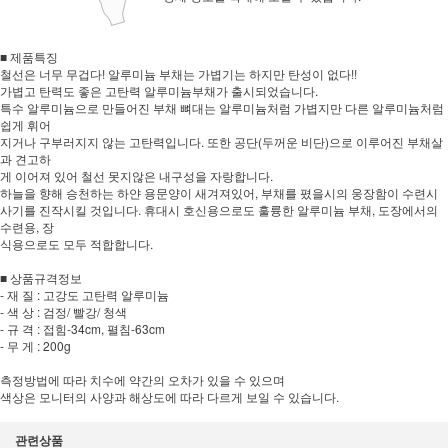
■ 제품특징
철선은 너무 무겁다! 알루미늄 부채는 가볍기는 하지만 탄성이 없다!!
가볍고 탄력도 좋은 고탄력 알루미늄부채가 출시되었습니다.
특수 알루미늄으로 만들어진 부채 뼈대는 알루미늄처럼 가볍지만 다른 알루미늄처럼
쉽게 휘어
지거나 구부러지지 않는 고탄력입니다. 또한 공단(두꺼운 비단)으로 이루어진 부채살
과 견고하
게 이어져 있어 철선 못지않은 내구성을 자랑합니다.
하늘을 향해 승천하는 하얀 용문양이 새겨져있어, 부채를 폈을시의 웅장함이 수련시
사기를 진작시킬 것입니다. 휴대시 호신용으로도 훌륭한 알루미늄 부채, 도장에서의
수련용, 장
식용으로도 모두 적합합니다.
■ 상품규격정보
- 재 질 : 고강도 고탄력 알루미늄
- 색 상 : 검정/ 빨강/ 청색
- 규 격 : 접힘-34cm, 펼침-63cm
- 무 게 : 200g
측정방법에 따라 치수에 약간의 오차가 있을 수 있으며
색상은 모니터의 사양과 해상도에 따라 다르게 보일 수 있습니다.
관련상품