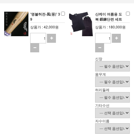
'명불허전-風(풍)' 3
산케이 여름용 도
9
복 鍛鍊단련 세트
상품가 : 42,000원
상품가 : 180,000원
신장
몸무게
허리둘레
기타수선
자수이름