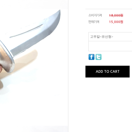
소비자가격
18,000원
판매가격
15,000
원
고무칼<유선형>
ADD TO CART