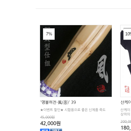
7%
10
'명불허전-風(풍)' 39
산케이
★이벤트 할인★ 시합용으로 좋은 신제품 죽도
산케이
상하의
45,000원
200,0
42,000원
180