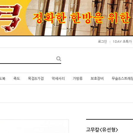
로그인
1DAY 초특가
도복
죽도
목검&가검
악세서리
가방류
보호장비
무술&스트레
고무칼<유선형>