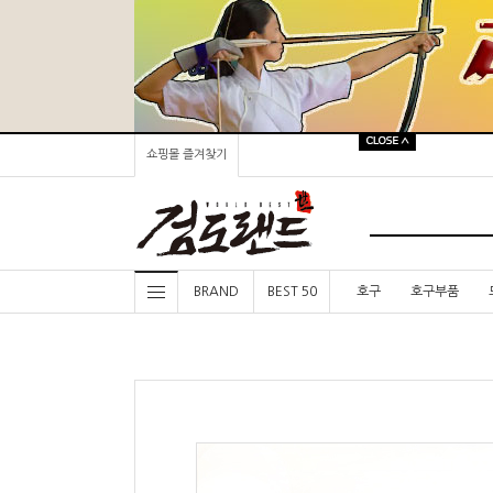
쇼핑몰 즐겨찾기
BRAND
BEST 50
호구
호구부품