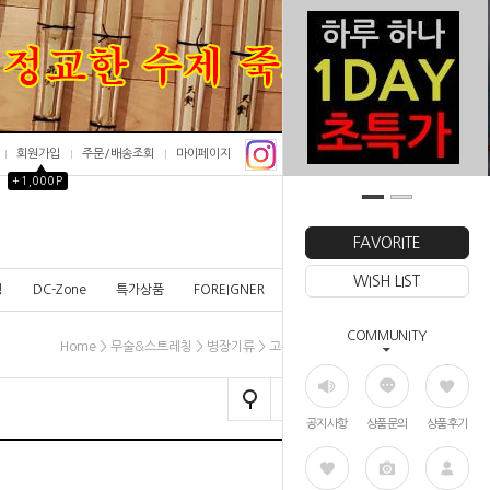
회원가입
주문/배송조회
마이페이지
▲
+1,000P
0
FAVORITE
WISH LIST
칭
DC-Zone
특가상품
FOREIGNER
COMMUNITY
>
>
> 고무칼<유선형>
Home
무술&스트레칭
병장기류
공지사항
상품문의
상품후기