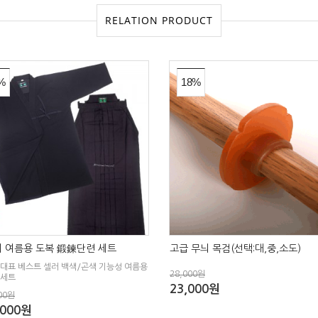
RELATION PRODUCT
%
18%
 여름용 도복 鍛鍊단련 세트
고급 무늬 목검(선택:대,중,소도)
 대표 베스트 셀러 백색/곤색 기능성 여름용
28,000원
 세트
23,000원
00원
,000원