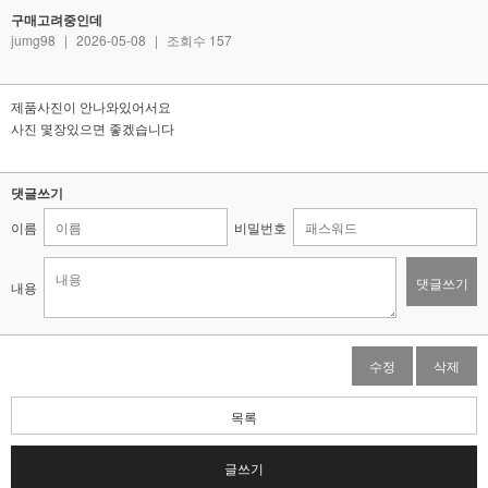
구매고려중인데
jumg98
|
2026-05-08
|
조회수 157
제품사진이 안나와있어서요
사진 몇장있으면 좋겠습니다
댓글쓰기
이름
비밀번호
댓글쓰기
내용
수정
삭제
목록
글쓰기