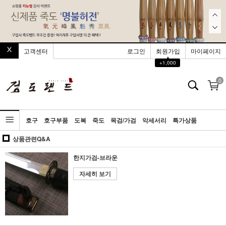
고객센터
로그인
회원가입
마이페이지
▲
+1,000
0
호구
호구부품
도복
죽도
목검/가검
악세서리
특가상품
상품관련Q&A
한지가검-브라운
자세히 보기