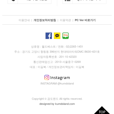
이용안내
|
|
이용약관
|
개인정보처리방침
PC Ver 바로가기
상호명 : 월드베스트 / 전화 : 02)2265-1451
주소 : 경기도 고양시 향동동 396번지 현대테라타워DMC B630~631호
사업자등록번호 : 201-10-42320
통신판매업신고 : 2013-서울중구-0269
대표 : 이길복 / 개인정보관리책임자 : 이길복
INSTAGRAM @kumdoland
Copyright © 검도랜드 All rights reserved.
designed by
kumdoland.com