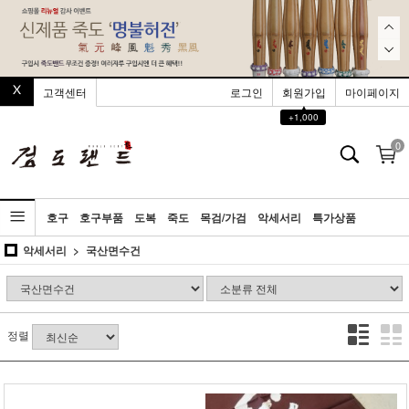
고객센터
로그인
회원가입
마이페이지
▲
+1,000
0
호구
호구부품
도복
죽도
목검/가검
악세서리
특가상품
악세서리
국산면수건
정렬