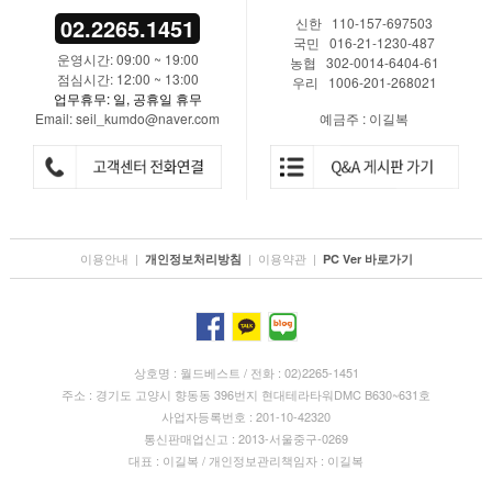
02.2265.1451
신한 110-157-697503
국민 016-21-1230-487
운영시간: 09:00 ~ 19:00
농협 302-0014-6404-61
점심시간: 12:00 ~ 13:00
우리 1006-201-268021
업무휴무: 일, 공휴일 휴무
Email: seil_kumdo@naver.com
예금주 : 이길복
이용안내
|
|
이용약관
|
개인정보처리방침
PC Ver 바로가기
상호명 : 월드베스트 / 전화 : 02)2265-1451
주소 : 경기도 고양시 향동동 396번지 현대테라타워DMC B630~631호
사업자등록번호 : 201-10-42320
통신판매업신고 : 2013-서울중구-0269
대표 : 이길복 / 개인정보관리책임자 : 이길복