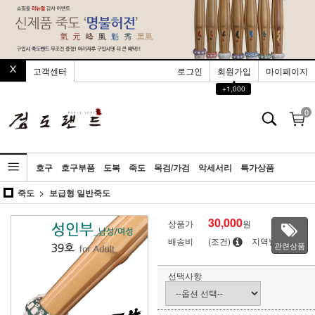
고객센터
로그인
회원가입
마이페이지
▲
+1,000
0
호구
호구부품
도복
죽도
목검/가검
악세서리
특가상품
죽도
보급형 일반죽도
30,000
상품가
원
배송비
(조건)
지역별
관련상품
선택사항