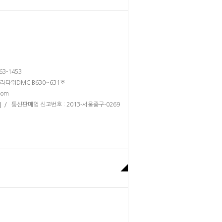
263-1453
테라타워DMC B630~631호
com
/ 통신판매업 신고번호 : 2013-서울중구-0269
]