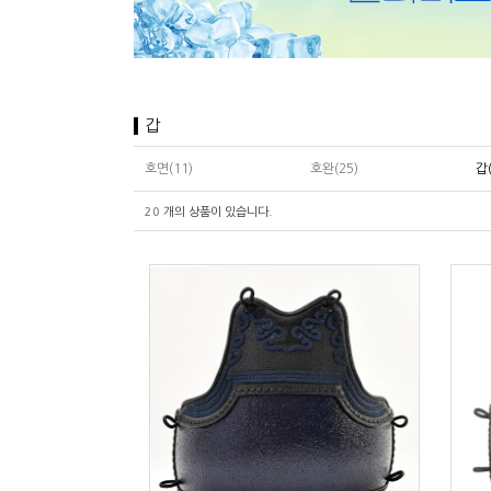
갑
호면(11)
호완(25)
갑(
20
개의 상품이 있습니다.