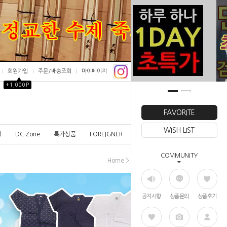
회원가입
주문/배송조회
마이페이지
▲
+1,000P
0
FAVORITE
WISH LIST
칭
DC-Zone
특가상품
FOREIGNER
COMMUNITY
>
>
Home
호구부품
갑
공지사항
상품문의
상품후기