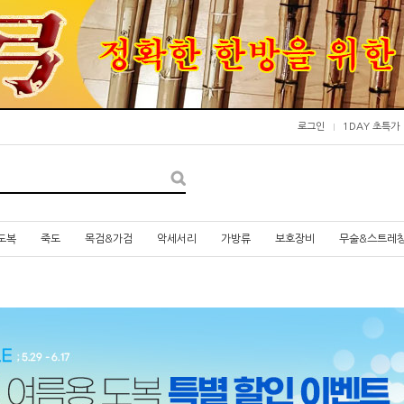
로그인
1DAY 초특가
도복
죽도
목검&가검
악세서리
가방류
보호장비
무술&스트레