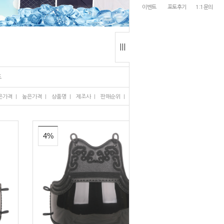
이벤트
포토후기
1:1문의
도
I
I
I
I
I
은가격
높은가격
상품명
제조사
판매순위
많이 본 상품
4%