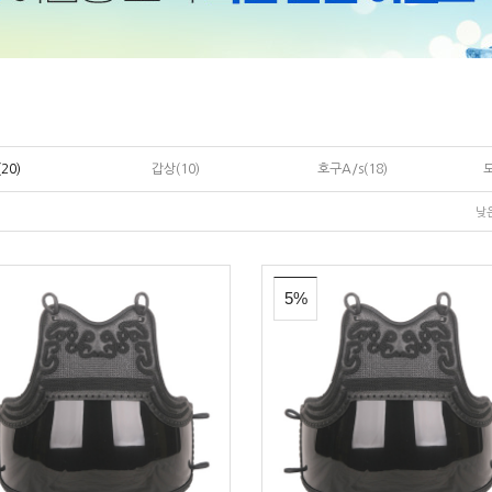
20)
갑상(10)
호구A/s(18)
낮
5%