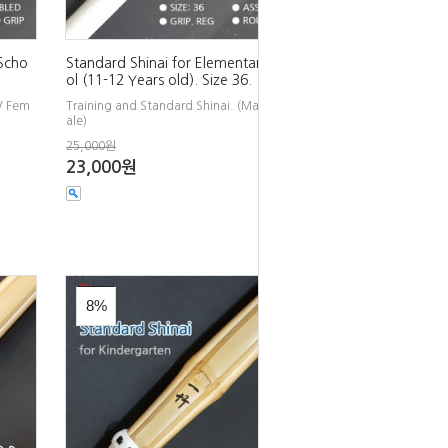
 Scho
Standard Shinai for Elementary Scho
ol (11-12 Years old). Size 36.
 / Fem
Training and Standard Shinai. (Male / Fem
ale)
25,000원
23,000원
8%