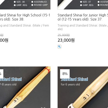
ard Shinai for High School (15-1
Standard Shinai for Junior High
rs old). Size 38.
ol (12-15 Years old). Size 37.
ng and Standard Shinai. (Male / Fem
Training and Standard Shinai. (Male
ale)
0원
25,000원
000원
23,000원
%
8%