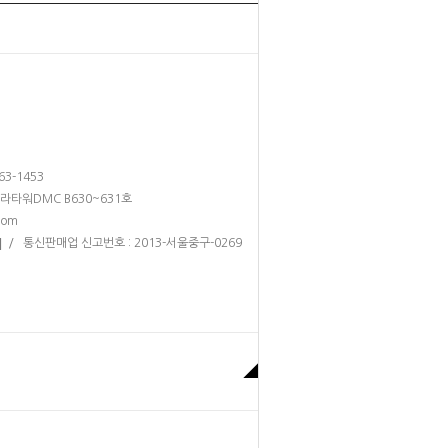
263-1453
테라타워DMC B630~631호
com
/ 통신판매업 신고번호 : 2013-서울중구-0269
]