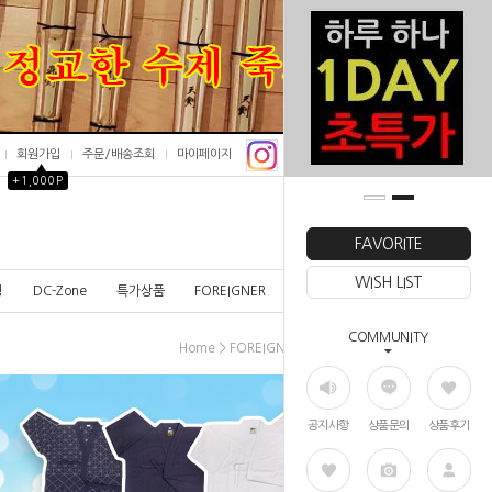
회원가입
주문/배송조회
마이페이지
▲
+1,000P
0
FAVORITE
WISH LIST
칭
DC-Zone
특가상품
FOREIGNER
COMMUNITY
>
>
Home
FOREIGNER
SHINAI
공지사항
상품문의
상품후기