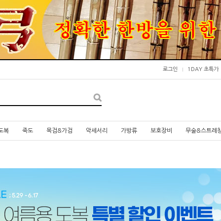
로그인
1DAY 초특가
도복
죽도
목검&가검
악세서리
가방류
보호장비
무술&스트레