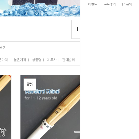
이벤트
포토후기
1:1문의
BAG
I
I
I
I
I
은가격
높은가격
상품명
제조사
판매순위
많이 본 상품
8%