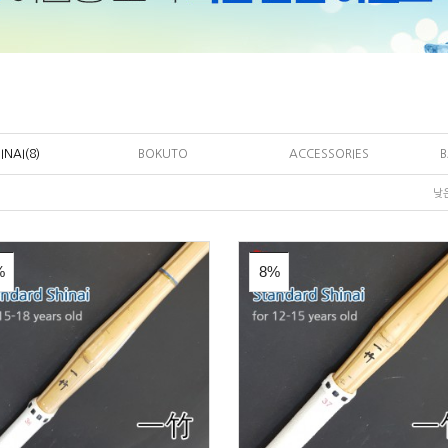
INAI(8)
BOKUTO
ACCESSORIES
낮
%
8%