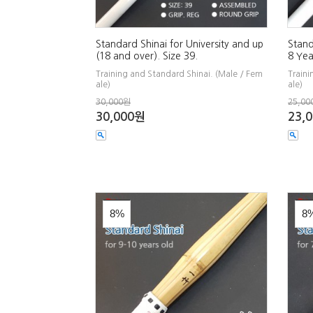
Standard Shinai for University and up
Stand
(18 and over). Size 39.
8 Yea
Training and Standard Shinai. (Male / Fem
Traini
ale)
ale)
30,000원
25,00
30,000원
23,
8%
8