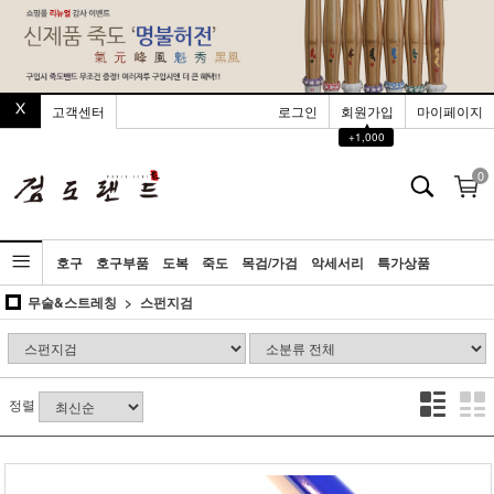
고객센터
로그인
회원가입
마이페이지
▲
+1,000
0
호구
호구부품
도복
죽도
목검/가검
악세서리
특가상품
무술&스트레칭
스펀지검
정렬