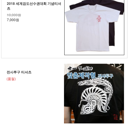
2018 세계검도선수권대회 기념티셔
츠
10,000원
7,000원
전사투구 티셔츠
(품절)