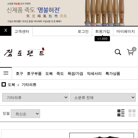
고객센터
로그인
회원가입
마이페이지
▲
+1,000
0
호구
호구부품
도복
죽도
목검/가검
악세서리
특가상품
도복
기타의류
정렬