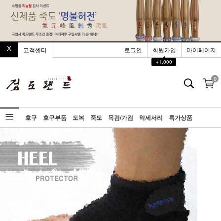
고객센터
로그인
회원가입
마이페이지
▲
+1,000
0
호구
호구부품
도복
죽도
목검/가검
악세서리
특가상품