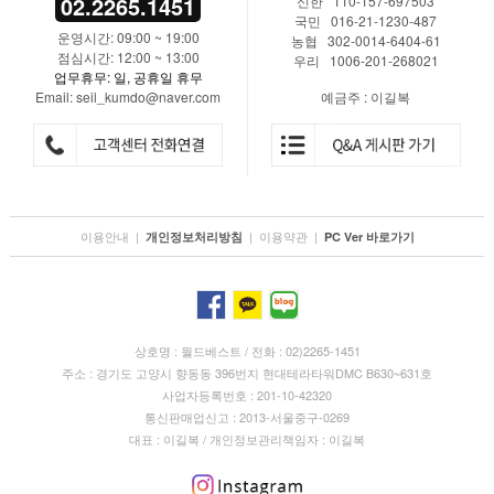
02.2265.1451
신한 110-157-697503
국민 016-21-1230-487
운영시간: 09:00 ~ 19:00
농협 302-0014-6404-61
점심시간: 12:00 ~ 13:00
우리 1006-201-268021
업무휴무: 일, 공휴일 휴무
Email: seil_kumdo@naver.com
예금주 : 이길복
이용안내
|
|
이용약관
|
개인정보처리방침
PC Ver 바로가기
상호명 : 월드베스트 / 전화 : 02)2265-1451
주소 : 경기도 고양시 향동동 396번지 현대테라타워DMC B630~631호
사업자등록번호 : 201-10-42320
통신판매업신고 : 2013-서울중구-0269
대표 : 이길복 / 개인정보관리책임자 : 이길복