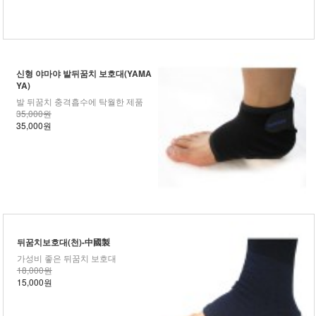
신형 야마야 발뒤꿈치 보호대(YAMA
YA)
발 뒤꿈치 충격흡수에 탁월한 제품
35,000원
35,000원
뒤꿈치보호대(천)-中國製
가성비 좋은 뒤꿈치 보호대
18,000원
15,000원