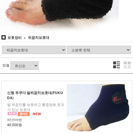
보호장비
뒤꿈치보호대
정렬
신형 푸쿠다 발뒤꿈치보호대(FUKU
DA)
발 뒤꿈치를 보호하고 통증완화 효과
가 있는 보호대
42,000원
40,000원