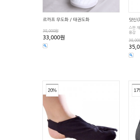
르까프 무도화 / 태권도화
덧신(
스판 재
38,000원
용감
33,000원
38,00
35,
20%
17