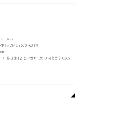
263-1453
테라타워DMC B630~631호
com
/ 통신판매업 신고번호 : 2013-서울중구-0269
]