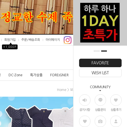
회원가입
주문/배송조회
마이페이지
▲
+1,000P
0
FAVORITE
WISH LIST
칭
DC-Zone
특가상품
FOREIGNER
COMMUNITY
>
>
Home
보호장비
덧신
공지사항
상품문의
상품후기