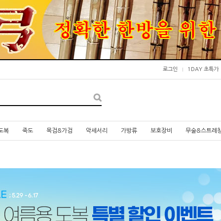
로그인
1DAY 초특가
도복
죽도
목검&가검
악세서리
가방류
보호장비
무술&스트레