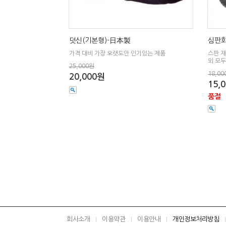
덧신(기본형)-日本製
심판화
가격 대비 가장 오랫도안 인기있는 제품
스판 
외 모두
25,000원
18,00
20,000원
15,
품절
회사소개
이용약관
이용안내
개인정보처리방침