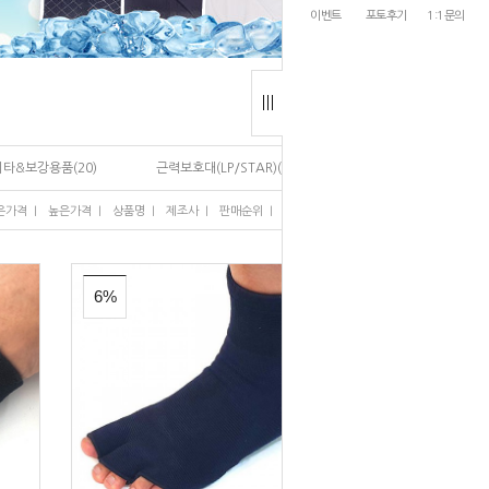
이벤트
포토후기
1:1문의
기타&보강용품(20)
근력보호대(LP/STAR)(20)
I
I
I
I
I
은가격
높은가격
상품명
제조사
판매순위
많이 본 상품
6%