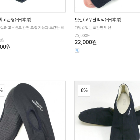
최고급형)-日本製
덧신(고무탈착식)-日本製
질과 고무밴드 간편 조절 기능과 초간단 착
개방감있는 초간편 덧신
25,000원
0원
22,000원
000원
%
8%