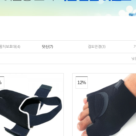
꿈치보호대(4)
덧신(7)
검도안경(3)
낮
%
12%