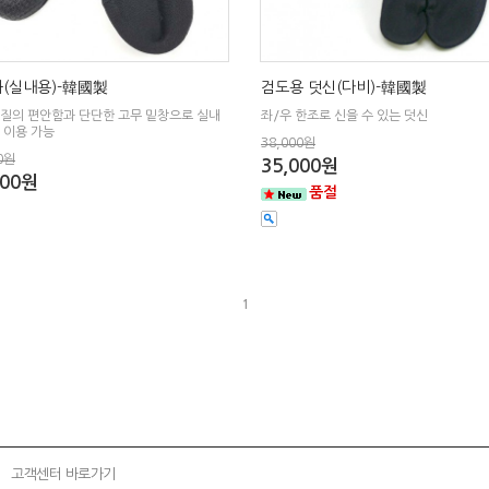
(실내용)-韓國製
검도용 덧신(다비)-韓國製
재질의 편안함과 단단한 고무 밑창으로 실내
좌/우 한조로 신을 수 있는 덧신
 이용 가능
38,000원
0원
35,000원
000원
품절
1
고객센터 바로가기