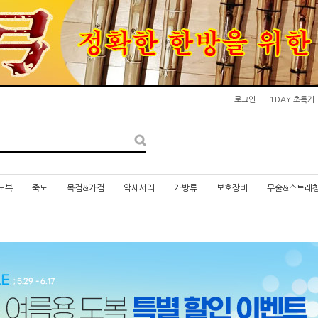
로그인
1DAY 초특가
도복
죽도
목검&가검
악세서리
가방류
보호장비
무술&스트레