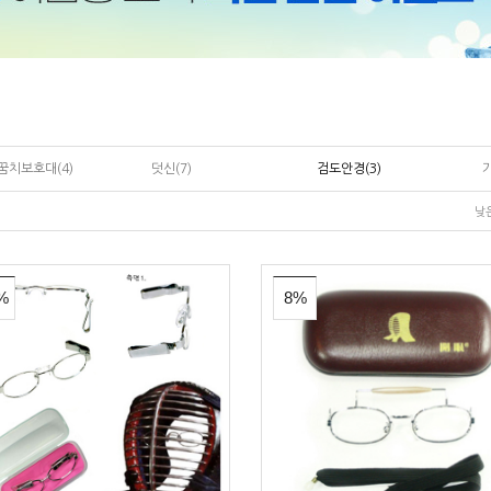
꿈치보호대(4)
덧신(7)
검도안경(3)
낮
%
8%