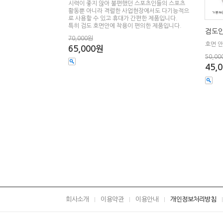
시력이 좋지 않아 불편했던 스포츠인들의 스포츠
활동뿐 아니라 격렬한 사업현장에서도 다기능적으
로 사용할 수 있고 휴대가 간편한 제품입니다.
특히 검도 호면안에 착용이 편의한 제품입니다.
검도안
70,000원
호면 
65,000원
50,00
45,
회사소개
이용약관
이용안내
개인정보처리방침