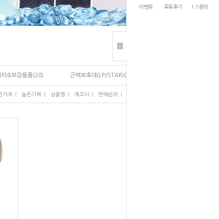
이벤트
포토후기
1:1문의
기타&보강용품(20)
근력보호대(LP/STAR)(20)
I
I
I
I
I
은가격
높은가격
상품명
제조사
판매순위
많이 본 상품