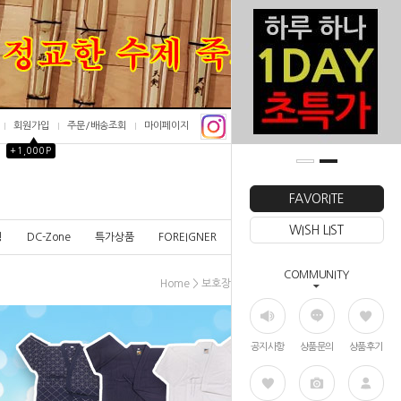
회원가입
주문/배송조회
마이페이지
▲
+1,000P
0
FAVORITE
WISH LIST
칭
DC-Zone
특가상품
FOREIGNER
COMMUNITY
>
>
Home
보호장비
검도안경
공지사항
상품문의
상품후기