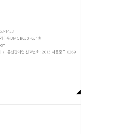
263-1453
테라타워DMC B630~631호
com
/ 통신판매업 신고번호 : 2013-서울중구-0269
]