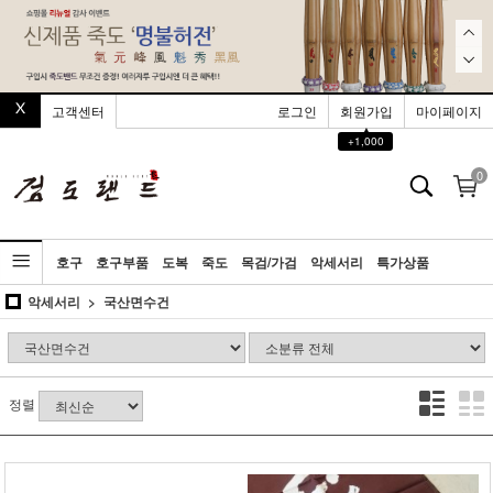
고객센터
로그인
회원가입
마이페이지
▲
+1,000
0
호구
호구부품
도복
죽도
목검/가검
악세서리
특가상품
악세서리
국산면수건
정렬