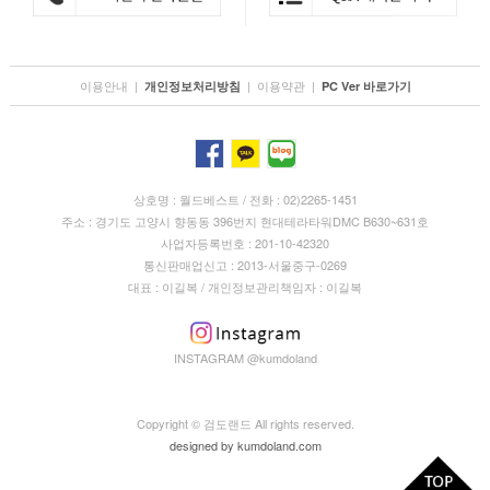
이용안내
|
|
이용약관
|
개인정보처리방침
PC Ver 바로가기
상호명 : 월드베스트 / 전화 : 02)2265-1451
주소 : 경기도 고양시 향동동 396번지 현대테라타워DMC B630~631호
사업자등록번호 : 201-10-42320
통신판매업신고 : 2013-서울중구-0269
대표 : 이길복 / 개인정보관리책임자 : 이길복
INSTAGRAM @kumdoland
Copyright © 검도랜드 All rights reserved.
designed by
kumdoland.com