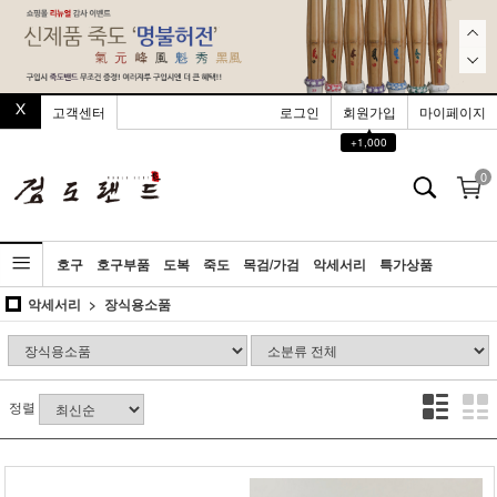
고객센터
로그인
회원가입
마이페이지
▲
+1,000
0
호구
호구부품
도복
죽도
목검/가검
악세서리
특가상품
악세서리
장식용소품
정렬