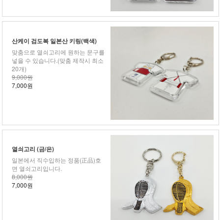
산케이 검도복 일본산 키링(백색)
맞춤으로 열쇠고리에 원하는 문구를
넣을 수 있습니다.(맞춤 제작시 최소
20개)
9,000원
7,000원
열쇠고리 (금/은)
일본에서 직수입하는 정품(正品)호
면 열쇠고리입니다.
8,000원
7,000원