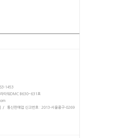
263-1453
테라타워DMC B630~631호
com
/ 통신판매업 신고번호 : 2013-서울중구-0269
]