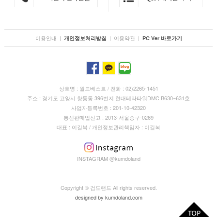
이용안내
|
|
이용약관
|
개인정보처리방침
PC Ver 바로가기
상호명 : 월드베스트 / 전화 : 02)2265-1451
주소 : 경기도 고양시 향동동 396번지 현대테라타워DMC B630~631호
사업자등록번호 : 201-10-42320
통신판매업신고 : 2013-서울중구-0269
대표 : 이길복 / 개인정보관리책임자 : 이길복
INSTAGRAM @kumdoland
Copyright © 검도랜드 All rights reserved.
designed by
kumdoland.com