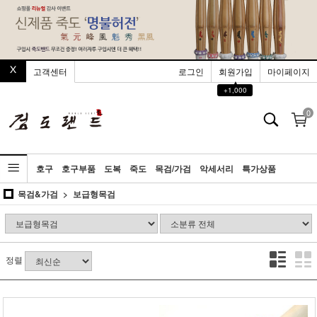
고객센터
로그인
회원가입
마이페이지
▲
+1,000
0
호구
호구부품
도복
죽도
목검/가검
악세서리
특가상품
목검&가검
보급형목검
정렬