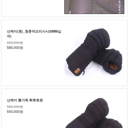
산케이(젠)_청춘작오리사시(8MM십
자)
600,000원
580,000원
산케이 통가죽 휘류호완
580,000원
550,000원