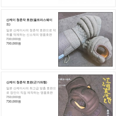
산케이 청춘작 호완(울트라스웨이
드)
일본 산케이사의 청춘작 호완으로 악
취를 억제하는 신소재의 명품호완
730,000원
700,000원
산케이 청춘작 호완(곤가와형)
일본 산케이사의 최고급 맞춤 호완으
로 장인이 직접 제작하는 명품호완
750,000원
730,000원