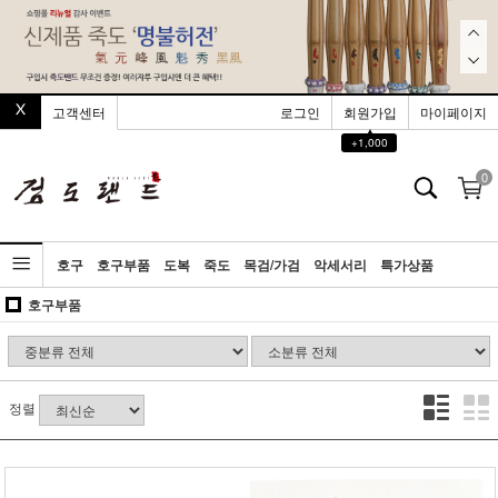
고객센터
로그인
회원가입
마이페이지
▲
+1,000
0
호구
호구부품
도복
죽도
목검/가검
악세서리
특가상품
호구부품
정렬