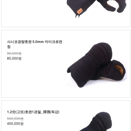
사시코경량호완 5.0mm 마이크로펀
칭
90,000원
85,000원
1.2分(고또)호완1관절_得强(득강)
500,000원
450,000원