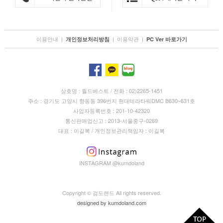
이용안내
|
|
이용약관
|
개인정보처리방침
PC Ver 바로가기
상호명 : 월드베스트 / 전화 : 02)2265-1451
주소 : 경기도 고양시 향동동 396번지 현대테라타워DMC B630~631호
사업자등록번호 : 201-10-42320
통신판매업신고 : 2013-서울중구-0269
대표 : 이길복 / 개인정보관리책임자 : 이길복
INSTAGRAM @kumdoland
Copyright © 검도랜드 All rights reserved.
designed by
kumdoland.com