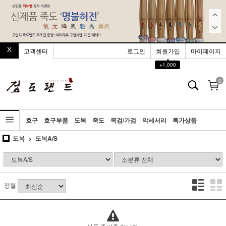
고객센터
로그인
회원가입
마이페이지
▲
+1,000
0
호구
호구부품
도복
죽도
목검/가검
악세서리
특가상품
도복
도복A/S
정렬