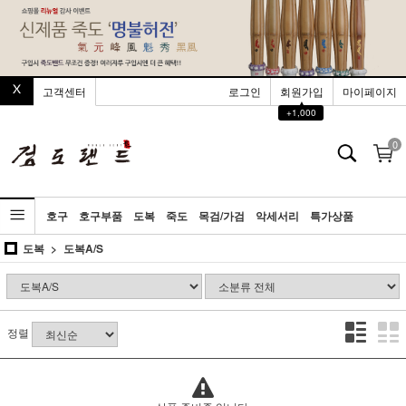
고객센터
로그인
회원가입
마이페이지
▲
+1,000
0
호구
호구부품
도복
죽도
목검/가검
악세서리
특가상품
도복
도복A/S
정렬