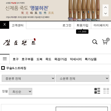
고객센터
로그인
회원가입
마이페이지
▲
+1,000
0
호구
호구부품
도복
죽도
목검/가검
악세서리
특가상품
무술&스트레칭
정렬