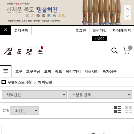
고객센터
로그인
회원가입
마이페이지
▲
+1,000
0
호구
호구부품
도복
죽도
목검/가검
악세서리
특가상품
무술&스트레칭
체력단련
정렬