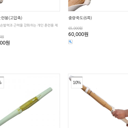
련봉(고압축)
중량죽도(6쪽)
 손발력과 근력을 강화하는 개인 훈련용 제
65,000원
60,000원
0원
000원
%
10%