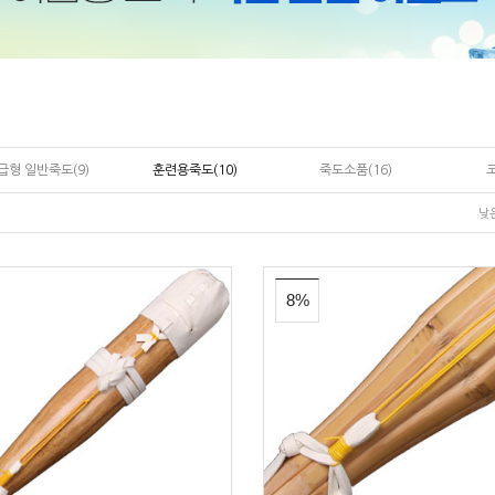
급형 일반죽도(9)
훈련용죽도(10)
죽도소품(16)
코
낮
8%