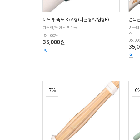
이도류 죽도 37A형(타원형A/원형B)
손목단
타원형/원형 선택 가능.
손목의
품
38,000원
35,00
35,000원
35,
7%
6