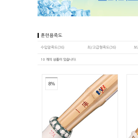
훈련용죽도
수입알죽도(36)
최/고급형죽도(36)
보
10
개의 상품이 있습니다.
8%