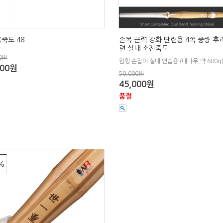
죽도 48
손목 근력 강화 단련용 4쪽 중량 후
련 실내 소진죽도
0원
원형 손잡이 실내 연습용 (대나무,약 680g
000원
50,000원
45,000원
품절
%