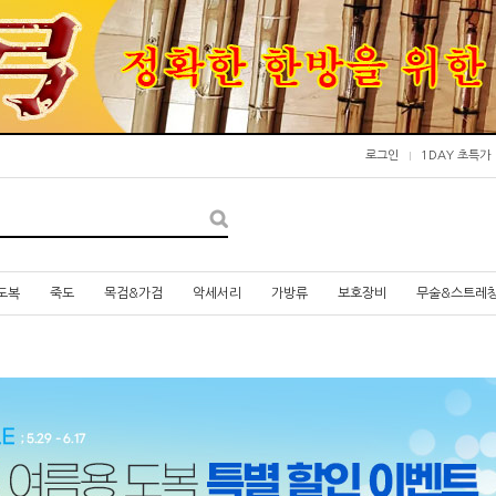
로그인
1DAY 초특가
도복
죽도
목검&가검
악세서리
가방류
보호장비
무술&스트레