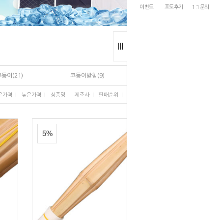
이벤트
포토후기
1:1문의
등이(21)
코등이받침(9)
I
I
I
I
I
은가격
높은가격
상품명
제조사
판매순위
많이 본 상품
5%