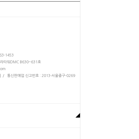
263-1453
테라타워DMC B630~631호
com
/ 통신판매업 신고번호 : 2013-서울중구-0269
]