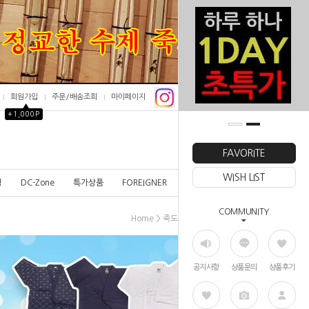
회원가입
주문/배송조회
마이페이지
▲
+1,000P
0
FAVORITE
WISH LIST
칭
DC-Zone
특가상품
FOREIGNER
COMMUNITY
>
>
Home
죽도
훈련용죽도
공지사항
상품문의
상품후기