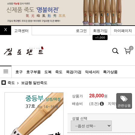
고객센터
로그인
회원가입
마이페이지
▲
+1,000
0
호구
호구부품
도복
죽도
목검/가검
악세서리
특가상품
죽도
보급형 일반죽도
28,000
상품가
원
배송비
(조건)
지역별
관련상품
성별 선택