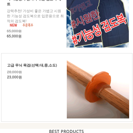
트
강력추천! 가성비 좋은 가볍고 시원
한 기능성 검도복으로 입문용으로 최
적의 검도복!
65,000원
65,000원
고급 무늬 목검(선택:대,중,소도)
28,000원
23,000원