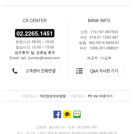
CS CENTER
BANK INFO
02.2265.1451
신한 110-157-697503
국민 016-21-1230-487
운영시간: 09:00 ~ 19:00
농협 302-0014-6404-61
점심시간: 12:00 ~ 13:00
우리 1006-201-268021
업무휴무: 일, 공휴일 휴무
Email: seil_kumdo@naver.com
예금주 : 이길복
이용안내
|
|
이용약관
|
개인정보처리방침
PC Ver 바로가기
상호명 : 월드베스트 / 전화 : 02)2265-1451
주소 : 경기도 고양시 향동동 396번지 현대테라타워DMC B630~631호