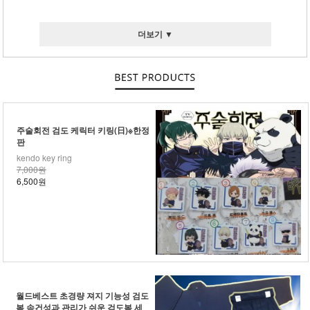
더보기 ▼
주술회전 검도 케릭터 키링(日)※한정
판
kendo key ring
7,000원
6,500원
월드베스트 초경량 져지 기능성 검도
복 속건성과 관리가 쉬운 검도복 세