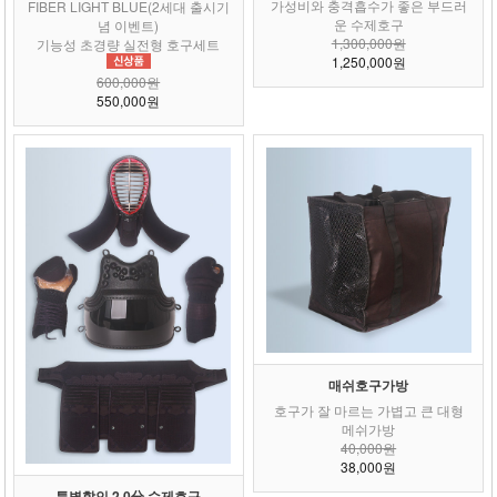
가성비와 충격흡수가 좋은 부드러
FIBER LIGHT BLUE(2세대 출시기
운 수제호구
념 이벤트)
1,300,000원
기능성 초경량 실전형 호구세트
1,250,000원
600,000원
550,000원
매쉬호구가방
호구가 잘 마르는 가볍고 큰 대형
메쉬가방
40,000원
38,000원
특별할인 2.0分 수제호구