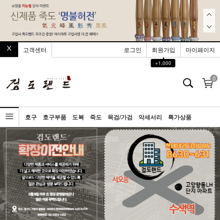
고객센터
로그인
회원가입
마이페이지
▲
+1,000
0
호구
호구부품
도복
죽도
목검/가검
악세서리
특가상품