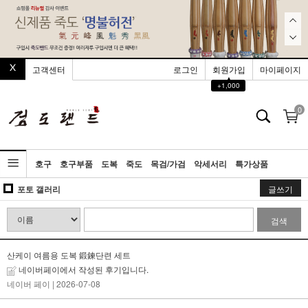
고객센터
로그인
회원가입
마이페이지
▲
+1,000
0
호구
호구부품
도복
죽도
목검/가검
악세서리
특가상품
포토 갤러리
글쓰기
검색
산케이 여름용 도복 鍛鍊단련 세트
네이버페이에서 작성된 후기입니다.
네이버 페이
| 2026-07-08