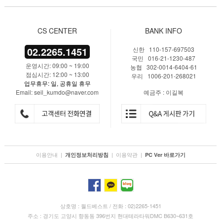
CS CENTER
BANK INFO
02.2265.1451
신한 110-157-697503
국민 016-21-1230-487
운영시간: 09:00 ~ 19:00
농협 302-0014-6404-61
점심시간: 12:00 ~ 13:00
우리 1006-201-268021
업무휴무: 일, 공휴일 휴무
Email: seil_kumdo@naver.com
예금주 : 이길복
이용안내
|
|
이용약관
|
개인정보처리방침
PC Ver 바로가기
상호명 : 월드베스트 / 전화 : 02)2265-1451
주소 : 경기도 고양시 향동동 396번지 현대테라타워DMC B630~631호