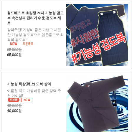
월드베스트 초경량 져지 기능성 검도
복 속건성과 관리가 쉬운 검도복 세
트
강력추천! 가성비 좋은 가볍고 시원
한 기능성 검도복으로 입문용으로 최
적의 검도복!
65,000원
65,000원
기능성 특상(特上) 도복 상의
여름철 최고 가성비를 갖춘 강력 추
천 아이템!
45,000원
40,000원