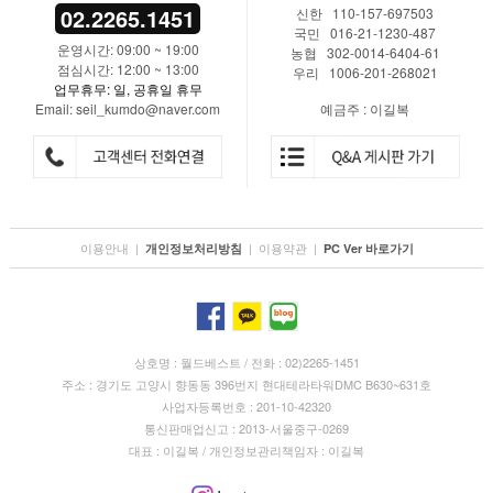
02.2265.1451
신한 110-157-697503
국민 016-21-1230-487
운영시간: 09:00 ~ 19:00
농협 302-0014-6404-61
점심시간: 12:00 ~ 13:00
우리 1006-201-268021
업무휴무: 일, 공휴일 휴무
Email: seil_kumdo@naver.com
예금주 : 이길복
이용안내
|
|
이용약관
|
개인정보처리방침
PC Ver 바로가기
상호명 : 월드베스트 / 전화 : 02)2265-1451
주소 : 경기도 고양시 향동동 396번지 현대테라타워DMC B630~631호
사업자등록번호 : 201-10-42320
통신판매업신고 : 2013-서울중구-0269
대표 : 이길복 / 개인정보관리책임자 : 이길복