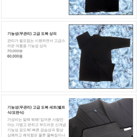
기능성(무관리) 고급 도복 상의
관리가 필요없는 시원하면서 고급스
러운 여름용 기능성 상의
70,000원
60,000원
기능성(무관리) 고급 도복 세트(벨트
식/요판식)
가성비는 말해 뭐해! 입어본 사람만
아는 가볍고 편하고 부드러운 신개념
기능성 검도복! 빠른 검습성과 항상
상쾌하고 쾌적함은 물론 물빠짐이나