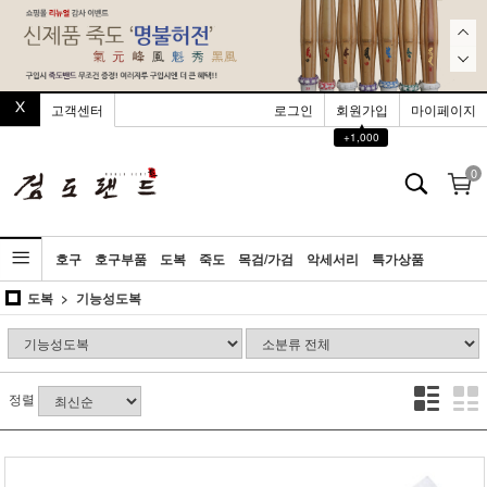
고객센터
로그인
회원가입
마이페이지
▲
+1,000
0
호구
호구부품
도복
죽도
목검/가검
악세서리
특가상품
도복
기능성도복
정렬