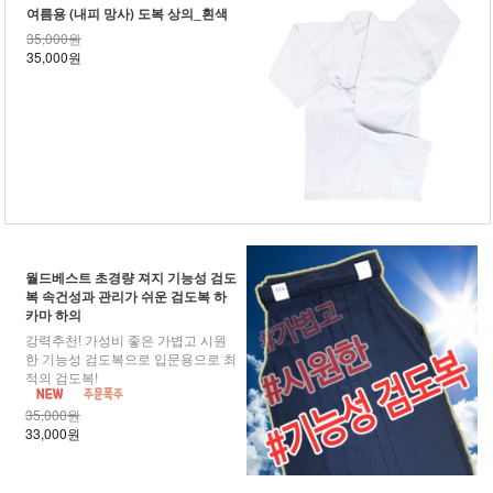
여름용 (내피 망사) 도복 상의_흰색
35,000원
35,000원
월드베스트 초경량 져지 기능성 검도
복 속건성과 관리가 쉬운 검도복 하
카마 하의
강력추천! 가성비 좋은 가볍고 시원
한 기능성 검도복으로 입문용으로 최
적의 검도복!
35,000원
33,000원