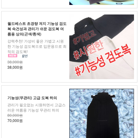
월드베스트 초경량 져지 기능성 검도
복 속건성과 관리가 쉬운 검도복 여
름용 상의(곤색/흰색)
강력추천! 가성비 좋은 가볍고 시원
한 기능성 검도복으로 입문용으로 최
적의 검도복!
38,000원
38,000원
기능성(무관리) 고급 도복 하의
관리가 필요없는 시원하면서 고급스
러운 여름용 기능성 무관리 하의
80,000원
70,000원