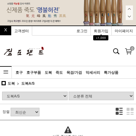
고객센터
로그인
회원가입
마이페이지
▲
+1,000
0
호구
호구부품
도복
죽도
목검/가검
악세서리
특가상품
도복
도복A/S
정렬