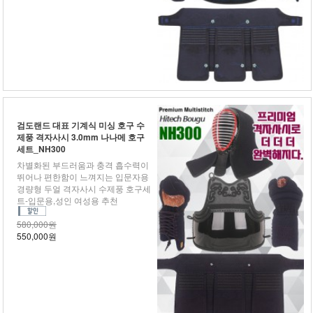
검도랜드 대표 기계식 미싱 호구 수
제풍 격자사시 3.0mm 나나메 호구
세트_NH300
차별화된 부드러움과 충격 흡수력이
뛰어나 편한함이 느껴지는 입문자용
경량형 두얼 격자사시 수제풍 호구세
트-입문용,성인 여성용 추천
580,000원
550,000원