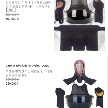
경량형 두얼 격자사시 수제풍 호구세
트-최고급 입문용,남/여 성인용 추천
680,000원
650,000원
2.0mm 탈부착형 호구셋트 - A200
위생을 먼저 생각한 청결한 탈부착형
호구셋트입니다.
800,000원
650,000원