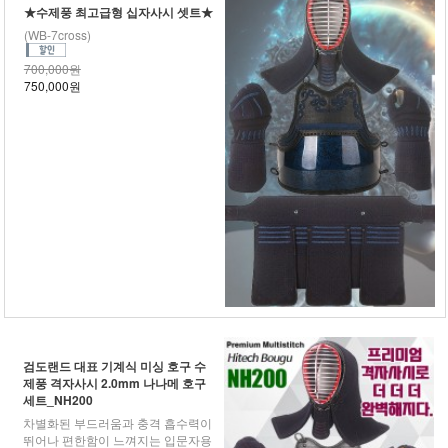
★수제풍 최고급형 십자사시 셋트★
(WB-7cross)
700,000원
750,000원
검도랜드 대표 기계식 미싱 호구 수
제풍 격자사시 2.0mm 나나메 호구
세트_NH200
차별화된 부드러움과 충격 흡수력이
뛰어나 편한함이 느껴지는 입문자용