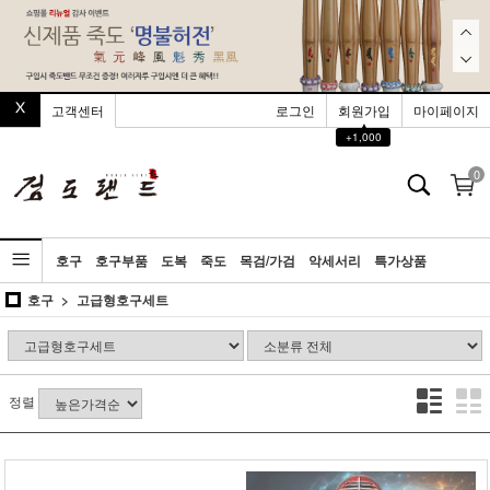
고객센터
로그인
회원가입
마이페이지
▲
+1,000
0
호구
호구부품
도복
죽도
목검/가검
악세서리
특가상품
호구
고급형호구세트
정렬