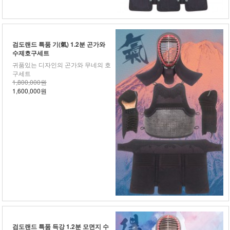
검도랜드 특품 기(氣) 1.2분 곤가와
수제호구세트
귀품있는 디자인의 곤가와 무네의 호
구세트
1,800,000원
1,600,000원
검도랜드 특품 득강 1.2분 모면지 수