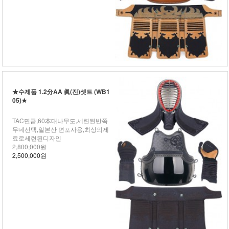
★수제품 1.2分AA 眞(진)셋트 (WB1
05)★
TAC면금,60本대나무도,세련된반쪽
무네선택,일본산 면포사용,최상의제
료로세련된디자인
2,800,000원
2,500,000원