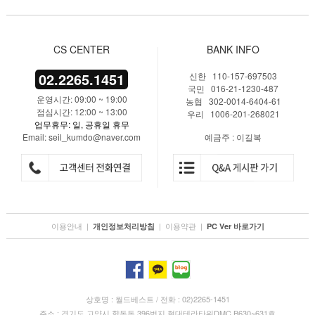
CS CENTER
BANK INFO
02.2265.1451
신한 110-157-697503
국민 016-21-1230-487
운영시간: 09:00 ~ 19:00
농협 302-0014-6404-61
점심시간: 12:00 ~ 13:00
우리 1006-201-268021
업무휴무: 일, 공휴일 휴무
Email: seil_kumdo@naver.com
예금주 : 이길복
이용안내
|
|
이용약관
|
개인정보처리방침
PC Ver 바로가기
상호명 : 월드베스트 / 전화 : 02)2265-1451
주소 : 경기도 고양시 향동동 396번지 현대테라타워DMC B630~631호