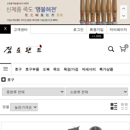
고객센터
로그인
회원가입
마이페이지
▲
+1,000
0
호구
호구부품
도복
죽도
목검/가검
악세서리
특가상품
호구
정렬