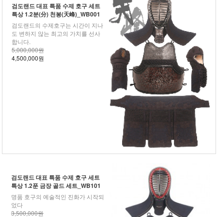
검도랜드 대표 특품 수제 호구 세트
특상 1.2분(分) 천봉(天峰)_WB001
검도랜드의 수제호구는 시간이 지나
도 변하지 않는 최고의 가치를 선사
합니다.
5,000,000원
4,500,000원
검도랜드 대표 특품 수제 호구 세트
특상 1.2푼 금장 골드 세트_WB101
명품 호구의 예술적인 진화가 시작되
었다
3,500,000원