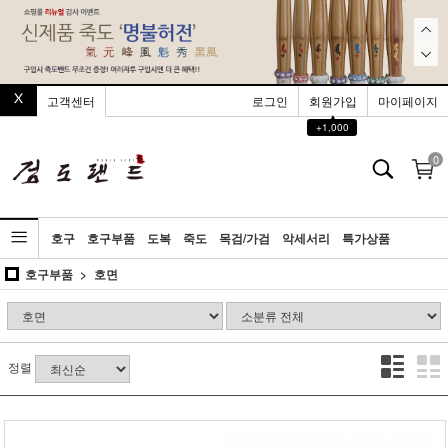
고객센터
로그인
회원가입
마이페이지
▲
+1,000
0
호구
호구부품
도복
죽도
목검/가검
악세서리
특가상품
호구부품
호면
정렬