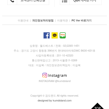
이용안내
|
|
이용약관
|
개인정보처리방침
PC Ver 바로가기
상호명 : 월드베스트 / 전화 : 02)2265-1451
주소 : 경기도 고양시 향동동 396번지 현대테라타워DMC B630~631호
사업자등록번호 : 201-10-42320
통신판매업신고 : 2013-서울중구-0269
대표 : 이길복 / 개인정보관리책임자 : 이길복
INSTAGRAM @kumdoland
Copyright © 검도랜드 All rights reserved.
designed by
kumdoland.com