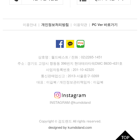
이용안내
|
|
이용약관
|
개인정보처리방침
PC Ver 바로가기
상호명 : 월드베스트 / 전화 : 02)2265-1451
주소 : 경기도 고양시 향동동 396번지 현대테라타워DMC B630~631호
사업자등록번호 : 201-10-42320
통신판매업신고 : 2013-서울중구-0269
대표 : 이길복 / 개인정보관리책임자 : 이길복
INSTAGRAM @kumdoland
Copyright © 검도랜드 All rights reserved.
designed by
kumdoland.com