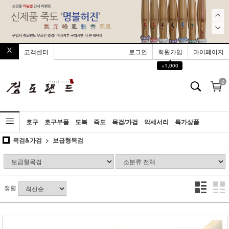
고객센터
로그인
회원가입
마이페이지
▲
+1,000
0
호구
호구부품
도복
죽도
목검/가검
악세서리
특가상품
목검&가검
보급형목검
정렬