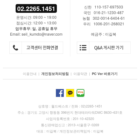
02.2265.1451
신한 110-157-697503
국민 016-21-1230-487
운영시간: 09:00 ~ 19:00
농협 302-0014-6404-61
점심시간: 12:00 ~ 13:00
우리 1006-201-268021
업무휴무: 일, 공휴일 휴무
Email: seil_kumdo@naver.com
예금주 : 이길복
이용안내
|
|
이용약관
|
개인정보처리방침
PC Ver 바로가기
상호명 : 월드베스트 / 전화 : 02)2265-1451
주소 : 경기도 고양시 향동동 396번지 현대테라타워DMC B630~631호
사업자등록번호 : 201-10-42320
통신판매업신고 : 2013-서울중구-0269
대표 : 이길복 / 개인정보관리책임자 : 이길복