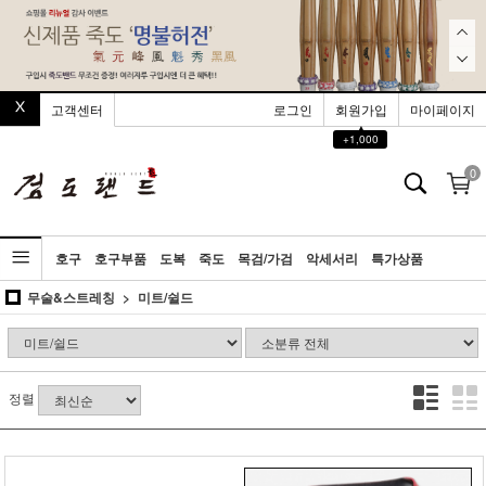
고객센터
로그인
회원가입
마이페이지
▲
+1,000
0
호구
호구부품
도복
죽도
목검/가검
악세서리
특가상품
무술&스트레칭
미트/쉴드
정렬