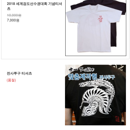
2018 세계검도선수권대회 기념티셔
츠
10,000원
7,000원
전사투구 티셔츠
(품절)