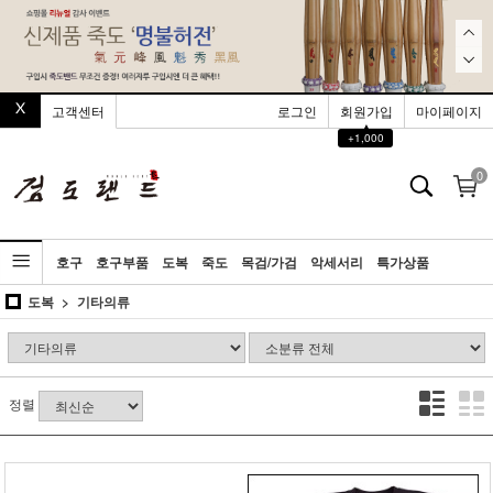
고객센터
로그인
회원가입
마이페이지
▲
+1,000
0
호구
호구부품
도복
죽도
목검/가검
악세서리
특가상품
도복
기타의류
정렬