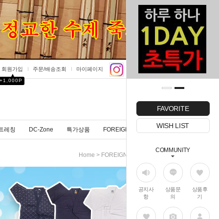
회원가입
주문/배송조회
마이페이지
▲
+1,000P
0
FAVORITE
WISH LIST
트레칭
DC-Zone
특가상품
FOREIGNER
COMMUNITY
>
>
Home
FOREIGNER
BOGU
공지사
상품문
상품후
항
의
기