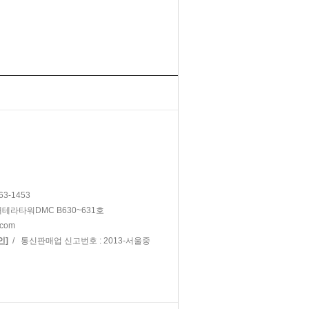
63-1453
대테라타워DMC B630~631호
.com
/ 통신판매업 신고번호 : 2013-서울중
인]