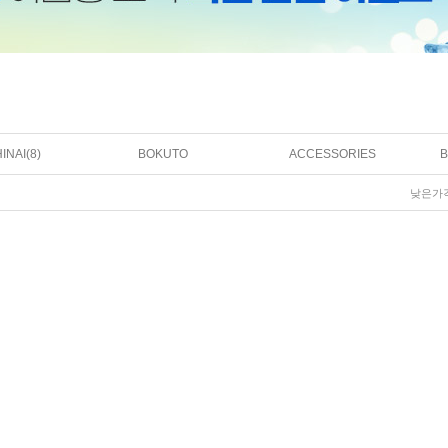
INAI(8)
BOKUTO
ACCESSORIES
낮은가