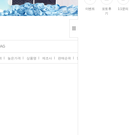
이벤트
포토후
1:1문의
기
BAG
I
I
I
I
I
격
높은가격
상품명
제조사
판매순위
많이 본 상품