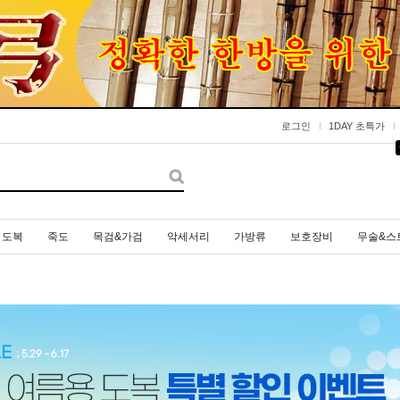
로그인
1DAY 초특가
도복
죽도
목검&가검
악세서리
가방류
보호장비
무술&스