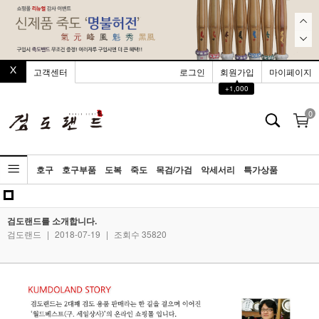
고객센터
로그인
회원가입
마이페이지
▲
+1,000
0
호구
호구부품
도복
죽도
목검/가검
악세서리
특가상품
공지사항
검도랜드를 소개합니다.
검도랜드
|
2018-07-19
|
조회수 35820