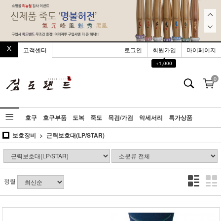
고객센터
로그인
회원가입
마이페이지
▲
+1,000
0
호구
호구부품
도복
죽도
목검/가검
악세서리
특가상품
보호장비
근력보호대(LP/STAR)
정렬