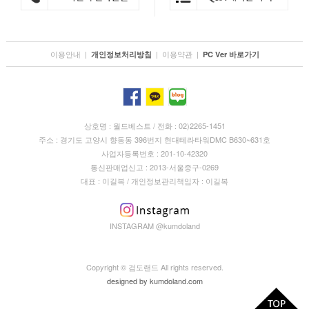
이용안내
|
|
이용약관
|
개인정보처리방침
PC Ver 바로가기
상호명 : 월드베스트 / 전화 : 02)2265-1451
주소 : 경기도 고양시 향동동 396번지 현대테라타워DMC B630~631호
사업자등록번호 : 201-10-42320
통신판매업신고 : 2013-서울중구-0269
대표 : 이길복 / 개인정보관리책임자 : 이길복
INSTAGRAM @kumdoland
Copyright © 검도랜드 All rights reserved.
designed by
kumdoland.com